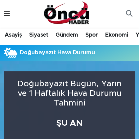
Asayiş
Düzce Nöbetçi Eczaneler
Asayiş
Siyaset
Gündem
Spor
Ekonomi
Y
Gündem
Düzce Hava Durumu
Doğubayazıt Hava Durumu
Sağlık & Çevre
Düzce Namaz Vakitleri
Spor
Düzce Trafik Yoğunluk Haritası
Doğubayazıt Bugün, Yarın
Siyaset
Süper Lig Puan Durumu ve Fikstür
ve 1 Haftalık Hava Durumu
Tahmini
Yerel Haber
Tüm Manşetler
Öncü Radyo Dinle
Son Dakika Haberleri
ŞU AN
Öncü TV İzle
Haber Arşivi