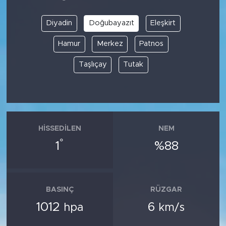
Diyadin
Doğubayazıt
Eleşkirt
Hamur
Merkez
Patnos
Taşlıçay
Tutak
HISSEDILEN
NEM
°
1
%88
BASINÇ
RÜZGAR
1012
6
hpa
km/s