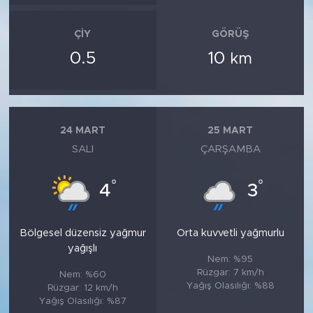
ÇIY
GÖRÜŞ
0.5
10
km
24 MART
25 MART
SALI
ÇARŞAMBA
°
°
4
3
Bölgesel düzensiz yağmur
Orta kuvvetli yağmurlu
yağışlı
Nem: %95
Rüzgar: 7 km/h
Nem: %60
Yağış Olasılığı: %88
Rüzgar: 12 km/h
Yağış Olasılığı: %87