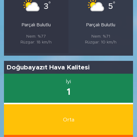
°
°
3
5
Parçalı Bulutlu
Parçalı Bulutlu
Nem: %77
Nem: %71
Rüzgar: 18 km/h
Rüzgar: 10 km/h
Doğubayazıt Hava Kalitesi
İyi
1
Orta