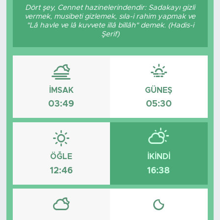
Dört şey, Cennet hazinelerindendir: Sadakayı gizli
vermek, musibeti gizlemek, sıla-i rahim yapmak ve
"Lâ havle ve lâ kuvvete illâ billâh" demek. (Hadis-i
Şerif)
İMSAK
GÜNEŞ
03:49
05:30
ÖĞLE
İKINDI
12:46
16:38