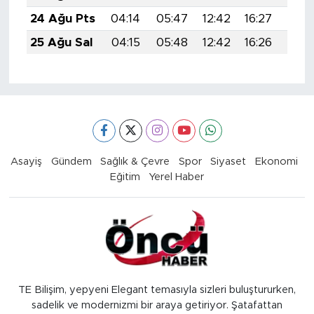
24 Ağu Pts
04:14
05:47
12:42
16:27
19:2
25 Ağu Sal
04:15
05:48
12:42
16:26
19:2
Asayiş
Gündem
Sağlık & Çevre
Spor
Siyaset
Ekonomi
Eğitim
Yerel Haber
TE Bilişim, yepyeni Elegant temasıyla sizleri buluştururken,
sadelik ve modernizmi bir araya getiriyor. Şatafattan