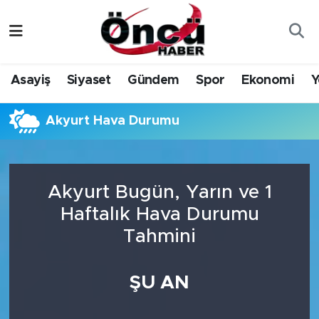
Asayiş
Düzce Nöbetçi Eczaneler
Asayiş
Siyaset
Gündem
Spor
Ekonomi
Y
Gündem
Düzce Hava Durumu
Akyurt Hava Durumu
Sağlık & Çevre
Düzce Namaz Vakitleri
Spor
Düzce Trafik Yoğunluk Haritası
Akyurt Bugün, Yarın ve 1
Siyaset
Süper Lig Puan Durumu ve Fikstür
Haftalık Hava Durumu
Tahmini
Yerel Haber
Tüm Manşetler
Öncü Radyo Dinle
Son Dakika Haberleri
ŞU AN
Öncü TV İzle
Haber Arşivi