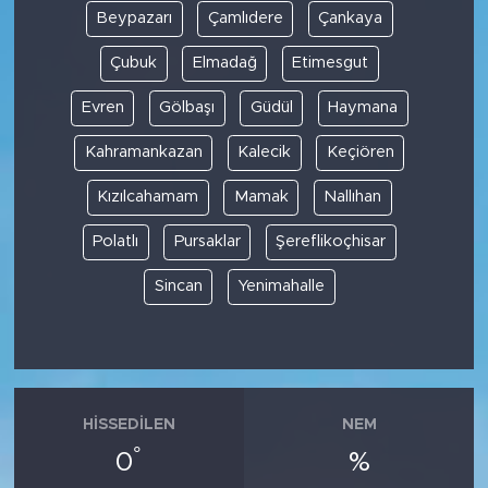
Beypazarı
Çamlıdere
Çankaya
Çubuk
Elmadağ
Etimesgut
Evren
Gölbaşı
Güdül
Haymana
Kahramankazan
Kalecik
Keçiören
Kızılcahamam
Mamak
Nallıhan
Polatlı
Pursaklar
Şereflikoçhisar
Sincan
Yenimahalle
HISSEDILEN
NEM
°
0
%