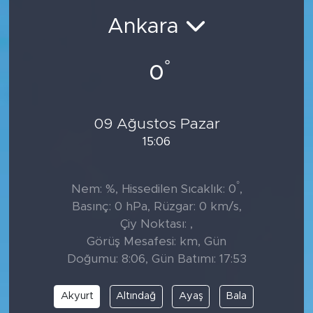
Ankara
°
0
09 Ağustos Pazar
15:06
°
Nem: %, Hissedilen Sıcaklık: 0
,
Basınç: 0 hPa, Rüzgar: 0 km/s,
Çiy Noktası: ,
Görüş Mesafesi: km, Gün
Doğumu: 8:06, Gün Batımı: 17:53
Akyurt
Altındağ
Ayaş
Bala