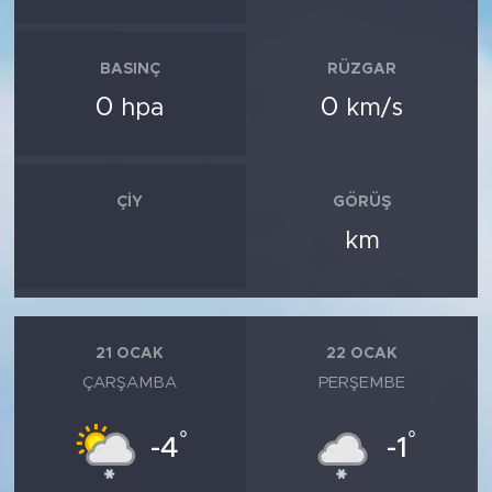
BASINÇ
RÜZGAR
0
0
hpa
km/s
ÇIY
GÖRÜŞ
km
21 OCAK
22 OCAK
ÇARŞAMBA
PERŞEMBE
°
°
-4
-1