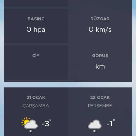
BASINÇ
RÜZGAR
0
0
hpa
km/s
ÇIY
GÖRÜŞ
km
21 OCAK
22 OCAK
ÇARŞAMBA
PERŞEMBE
°
°
-3
-1