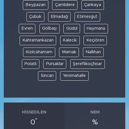
Beypazarı
Çamlıdere
Çankaya
Çubuk
Elmadağ
Etimesgut
Evren
Gölbaşı
Güdül
Haymana
Kahramankazan
Kalecik
Keçiören
Kızılcahamam
Mamak
Nallıhan
Polatlı
Pursaklar
Şereflikoçhisar
Sincan
Yenimahalle
HISSEDILEN
NEM
°
0
%