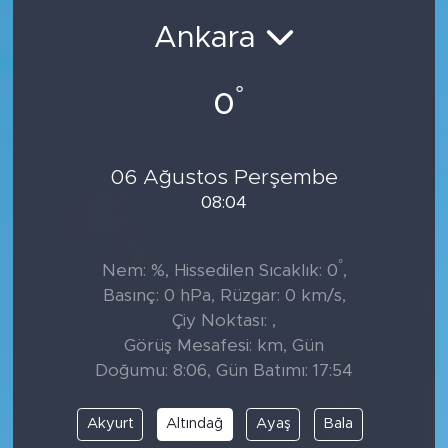
Ankara
°
0
06 Ağustos Perşembe
08:04
°
Nem: %, Hissedilen Sıcaklık: 0
,
Basınç: 0 hPa, Rüzgar: 0 km/s,
Çiy Noktası: ,
Görüş Mesafesi: km, Gün
Doğumu: 8:06, Gün Batımı: 17:54
Akyurt
Altındağ
Ayaş
Bala