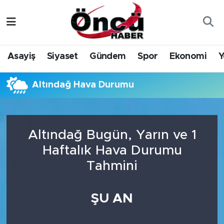
Asayiş
Düzce Nöbetçi Eczaneler
Asayiş
Siyaset
Gündem
Spor
Ekonomi
Y
Gündem
Düzce Hava Durumu
Altındağ Hava Durumu
Sağlık & Çevre
Düzce Namaz Vakitleri
Spor
Düzce Trafik Yoğunluk Haritası
Altındağ Bugün, Yarın ve 1
Siyaset
Süper Lig Puan Durumu ve Fikstür
Haftalık Hava Durumu
Tahmini
Yerel Haber
Tüm Manşetler
Öncü Radyo Dinle
Son Dakika Haberleri
ŞU AN
Öncü TV İzle
Haber Arşivi