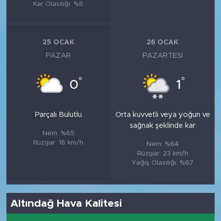
Kar Olasılığı: %8
25 OCAK
26 OCAK
PAZAR
PAZARTESI
°
°
0
1
Parçalı Bulutlu
Orta kuvvetli veya yoğun ve
sağnak şeklinde kar
Nem: %65
Rüzgar: 18 km/h
Nem: %64
Rüzgar: 23 km/h
Yağış Olasılığı: %67
Altındağ Hava Kalitesi