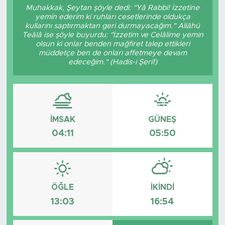
Muhakkak, Şeytan şöyle dedi: "Yâ Rabbi! İzzetine
yemin ederim ki ruhları cesetlerinde oldukça
kullarını saptırmaktan geri durmayacağım." Allâhü
Teâlâ ise şöyle buyurdu: "İzzetim ve Celâlime yemin
olsun ki onlar benden mağfiret talep ettikleri
müddetçe ben de onları affetmeye devam
edeceğim." (Hadis-i Şerif)
İMSAK
GÜNEŞ
04:11
05:50
ÖĞLE
İKINDI
13:03
16:54