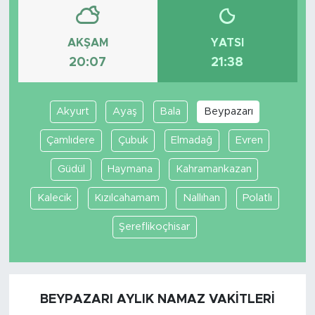
AKŞAM
YATSI
20:07
21:38
Akyurt
Ayaş
Bala
Beypazarı
Çamlıdere
Çubuk
Elmadağ
Evren
Güdül
Haymana
Kahramankazan
Kalecik
Kızılcahamam
Nallıhan
Polatlı
Şereflikoçhisar
BEYPAZARI AYLIK NAMAZ VAKITLERI