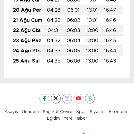
20 Ağu Per
04:28
06:01
13:01
16:47
19:5
21 Ağu Cum
04:29
06:02
13:01
16:46
19:4
22 Ağu Cts
04:31
06:03
13:00
16:46
19:4
23 Ağu Paz
04:32
06:04
13:00
16:45
19:4
24 Ağu Pts
04:33
06:05
13:00
16:44
19:4
25 Ağu Sal
04:35
06:06
13:00
16:43
19:4
Asayiş
Gündem
Sağlık & Çevre
Spor
Siyaset
Ekonomi
Eğitim
Yerel Haber