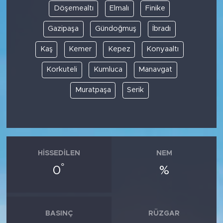
Döşemealtı
Elmalı
Finike
Gazipaşa
Gündoğmuş
İbradı
Kaş
Kemer
Kepez
Konyaaltı
Korkuteli
Kumluca
Manavgat
Muratpaşa
Serik
HISSEDILEN
NEM
°
0
%
BASINÇ
RÜZGAR