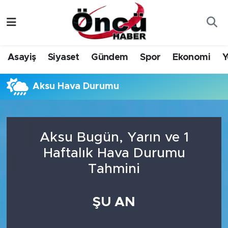
Asayiş
Düzce Nöbetçi Eczaneler
Asayiş
Siyaset
Gündem
Spor
Ekonomi
Y
Gündem
Düzce Hava Durumu
Aksu Hava Durumu
Sağlık & Çevre
Düzce Namaz Vakitleri
Spor
Düzce Trafik Yoğunluk Haritası
Aksu Bugün, Yarın ve 1
Siyaset
Süper Lig Puan Durumu ve Fikstür
Haftalık Hava Durumu
Tahmini
Yerel Haber
Tüm Manşetler
Öncü Radyo Dinle
Son Dakika Haberleri
ŞU AN
Öncü TV İzle
Haber Arşivi