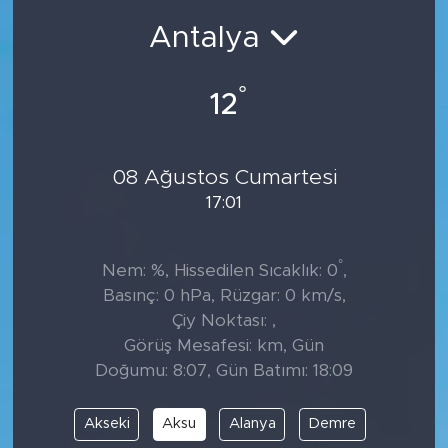
Antalya
°
12
08 Ağustos Cumartesi
17:01
°
Nem: %, Hissedilen Sıcaklık: 0
,
Basınç: 0 hPa, Rüzgar: 0 km/s,
Çiy Noktası: ,
Görüş Mesafesi: km, Gün
Doğumu: 8:07, Gün Batımı: 18:09
Akseki
Aksu
Alanya
Demre