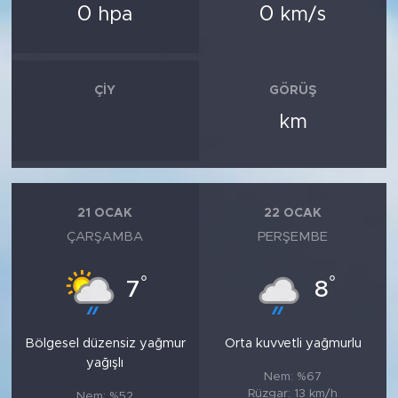
0
0
hpa
km/s
ÇIY
GÖRÜŞ
km
21 OCAK
22 OCAK
ÇARŞAMBA
PERŞEMBE
°
°
7
8
Bölgesel düzensiz yağmur
Orta kuvvetli yağmurlu
yağışlı
Nem: %67
Rüzgar: 13 km/h
Nem: %52