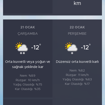
km
21 OCAK
22 OCAK
ÇARŞAMBA
PERŞEMBE
°
°
-12
-12
Orta kuvvetli veya yoğun ve
Düzensiz orta kuvvetli karlı
sağnak şeklinde kar
Nem: %82
Rüzgar: 11 km/h
Nem: %89
Yağış Olasılığı: %63
Rüzgar: 10 km/h
Kar Olasılığı: %17
Yağış Olasılığı: %75
Kar Olasılığı: %35