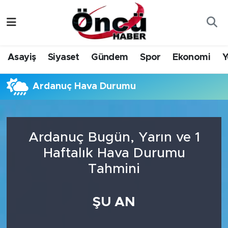
Asayiş
Düzce Nöbetçi Eczaneler
Asayiş
Siyaset
Gündem
Spor
Ekonomi
Y
Gündem
Düzce Hava Durumu
Ardanuç Hava Durumu
Sağlık & Çevre
Düzce Namaz Vakitleri
Spor
Düzce Trafik Yoğunluk Haritası
Ardanuç Bugün, Yarın ve 1
Siyaset
Süper Lig Puan Durumu ve Fikstür
Haftalık Hava Durumu
Tahmini
Yerel Haber
Tüm Manşetler
Öncü Radyo Dinle
Son Dakika Haberleri
ŞU AN
Öncü TV İzle
Haber Arşivi