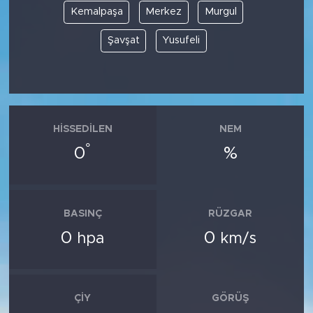
Kemalpaşa
Merkez
Murgul
Şavşat
Yusufeli
HISSEDILEN
NEM
°
0
%
BASINÇ
RÜZGAR
0
0
hpa
km/s
ÇIY
GÖRÜŞ