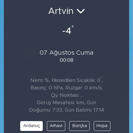
Artvin
°
-4
07 Ağustos Cuma
00:08
°
Nem: %, Hissedilen Sıcaklık: 0
,
Basınç: 0 hPa, Rüzgar: 0 km/s,
Çiy Noktası: ,
Görüş Mesafesi: km, Gün
Doğumu: 7:33, Gün Batımı: 17:14
Ardanuç
Arhavi
Borçka
Hopa