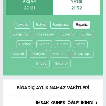
AKŞAM
YATSI
20:21
21:52
Ayvalık
Balya
Bandırma
Bigadiç
Burhaniye
Dursunbey
Edremit
Erdek
Gömeç
Gönen
Havran
İvrindi
Kepsut
Manyas
Marmara
Savaştepe
Sındırgı
Susurluk
BIGADIÇ AYLIK NAMAZ VAKITLERI
İMSAK
GÜNEŞ
ÖĞLE
İKINDI
AKŞ