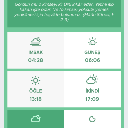
Gördün mü o kimseyi ki: Dini inkâr eder. Yetimi itip
kakan işte odur. Ve (o kimse) yoksula yemek
yedirilmesi için teşvikte bulunmaz. (Mâûn Sûresi, 1-
2-3)
İMSAK
GÜNEŞ
04:28
06:06
ÖĞLE
İKINDI
13:18
17:09