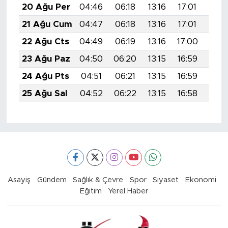
20 Ağu Per
04:46
06:18
13:16
17:01
20:
21 Ağu Cum
04:47
06:18
13:16
17:01
20:
22 Ağu Cts
04:49
06:19
13:16
17:00
20:
23 Ağu Paz
04:50
06:20
13:15
16:59
20:
24 Ağu Pts
04:51
06:21
13:15
16:59
19:5
25 Ağu Sal
04:52
06:22
13:15
16:58
19:5
Asayiş
Gündem
Sağlık & Çevre
Spor
Siyaset
Ekonomi
Eğitim
Yerel Haber