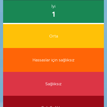
İyi
1
Orta
Hassaslar için sağlıksız
Sağlıksız