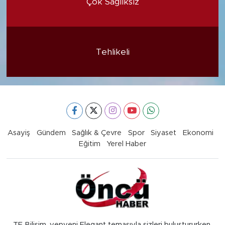
Çok Sağlıksız
Tehlikeli
Asayiş
Gündem
Sağlık & Çevre
Spor
Siyaset
Ekonomi
Eğitim
Yerel Haber
TE Bilişim, yepyeni Elegant temasıyla sizleri buluştururken,