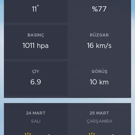
°
11
%77
BASINÇ
RÜZGAR
1011
16
hpa
km/s
ÇIY
GÖRÜŞ
6.9
10
km
24 MART
25 MART
SALI
ÇARŞAMBA