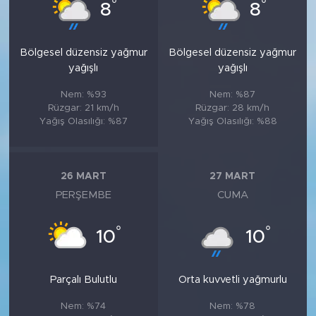
°
°
8
8
Bölgesel düzensiz yağmur
Bölgesel düzensiz yağmur
yağışlı
yağışlı
Nem: %93
Nem: %87
Rüzgar: 21 km/h
Rüzgar: 28 km/h
Yağış Olasılığı: %87
Yağış Olasılığı: %88
26 MART
27 MART
PERŞEMBE
CUMA
°
°
10
10
Parçalı Bulutlu
Orta kuvvetli yağmurlu
Nem: %74
Nem: %78