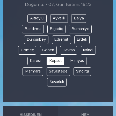
Doğumu: 7:07, Gün Batımı: 19:23
Altıeylül
Ayvalık
Balya
Bandırma
Bigadiç
Burhaniye
Dursunbey
Edremit
Erdek
Gömeç
Gönen
Havran
İvrindi
Karesi
Kepsut
Manyas
Marmara
Savaştepe
Sındırgı
Susurluk
HISSEDILEN
NEM