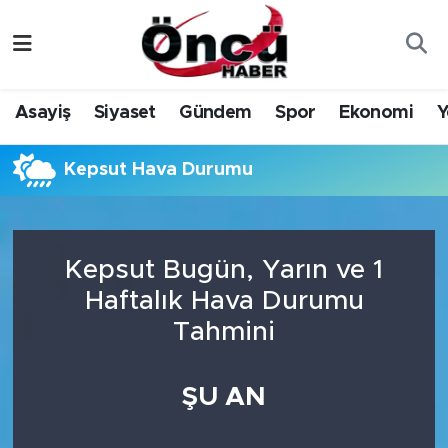
Asayiş
Düzce Nöbetçi Eczaneler
Asayiş
Siyaset
Gündem
Spor
Ekonomi
Y
Gündem
Düzce Hava Durumu
Kepsut Hava Durumu
Sağlık & Çevre
Düzce Namaz Vakitleri
Spor
Düzce Trafik Yoğunluk Haritası
Kepsut Bugün, Yarın ve 1
Siyaset
Süper Lig Puan Durumu ve Fikstür
Haftalık Hava Durumu
Tahmini
Yerel Haber
Tüm Manşetler
Öncü Radyo Dinle
Son Dakika Haberleri
ŞU AN
Öncü TV İzle
Haber Arşivi