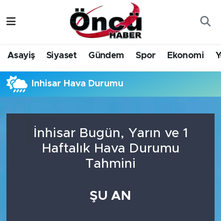
Asayiş
Düzce Nöbetçi Eczaneler
Asayiş
Siyaset
Gündem
Spor
Ekonomi
Y
Gündem
Düzce Hava Durumu
İnhisar Hava Durumu
Sağlık & Çevre
Düzce Namaz Vakitleri
Spor
Düzce Trafik Yoğunluk Haritası
İnhisar Bugün, Yarın ve 1
Siyaset
Süper Lig Puan Durumu ve Fikstür
Haftalık Hava Durumu
Tahmini
Yerel Haber
Tüm Manşetler
Öncü Radyo Dinle
Son Dakika Haberleri
ŞU AN
Öncü TV İzle
Haber Arşivi