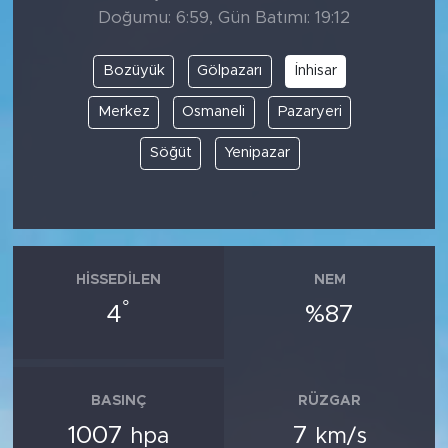
Doğumu: 6:59, Gün Batımı: 19:12
Bozüyük
Gölpazarı
İnhisar
Merkez
Osmaneli
Pazaryeri
Söğüt
Yenipazar
HISSEDILEN
NEM
°
4
%87
BASINÇ
RÜZGAR
1007
7
hpa
km/s