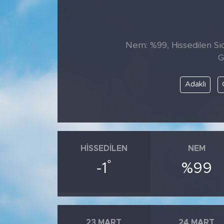
Nem: %99, Hissedilen Sıca
G
Adaklı
HISSEDILEN
NEM
°
-1
%99
23 MART
24 MART