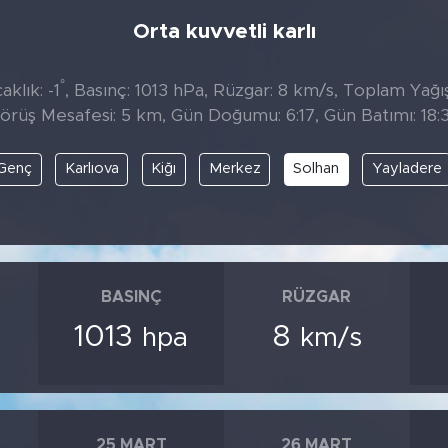
Orta kuvvetli karlı
°
klık: -1
, Basınç: 1013 hPa, Rüzgar: 8 km/s, Toplam Yağıs
örüş Mesafesi: 5 km, Gün Doğumu: 6:17, Gün Batımı: 18:
Genç
Karlıova
Kiğı
Merkez
Solhan
Yayladere
BASINÇ
RÜZGAR
1013
8
hpa
km/s
25 MART
26 MART