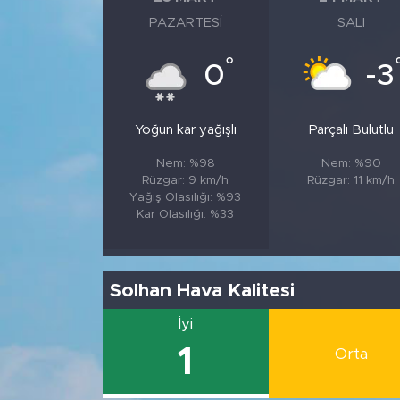
PAZARTESI
SALI
°
0
-3
Yoğun kar yağışlı
Parçalı Bulutlu
Nem: %98
Nem: %90
Rüzgar: 9 km/h
Rüzgar: 11 km/h
Yağış Olasılığı: %93
Kar Olasılığı: %33
Solhan Hava Kalitesi
İyi
1
Orta