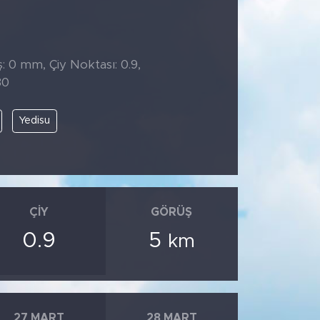
̧: 0 mm, Çiy Noktası: 0.9,
30
Yedisu
ÇIY
GÖRÜŞ
0.9
5
km
27 MART
28 MART