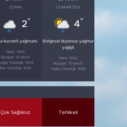
CUMA
CUMARTESI
°
°
2
4
a kuvvetli yağmurlu
Bölgesel düzensiz yağmur
yağışlı
Nem: %93
Rüzgar: 15 km/h
Nem: %92
ağış Olasılığı: %84
Rüzgar: 10 km/h
Kar Olasılığı: %24
Yağış Olasılığı: %86
Çok Sağlıksız
Tehlikeli