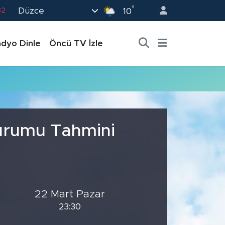
°
Düzce
82
10
02
dyo Dinle
Öncü TV İzle
19
18
19
0
Durumu Tahmini
22 Mart Pazar
23:30