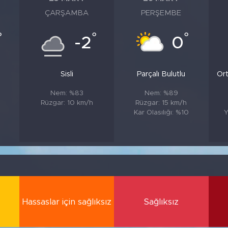
ÇARŞAMBA
PERŞEMBE
°
°
°
-2
0
Sisli
Parçalı Bulutlu
Ort
Nem: %83
Nem: %89
Rüzgar: 10 km/h
Rüzgar: 15 km/h
Kar Olasılığı: %10
Y
Hassaslar için sağlıksız
Sağlıksız