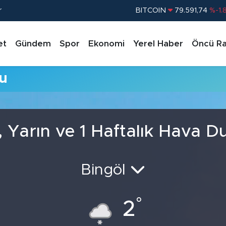
r
BITCOIN
79.591,74
%-1.
DOLAR
45,43620
%0.
et
Gündem
Spor
Ekonomi
Yerel Haber
Öncü Ra
EURO
53,38690
%0.
STERLİN
61,60380
%0.
u
G.ALTIN
6862,09000
%0.
BİST100
14.598,00
%
 Yarın ve 1 Haftalık Hava 
Bingöl
°
2