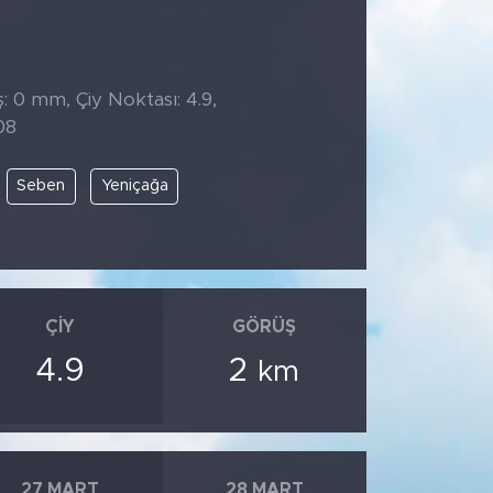
̧: 0 mm, Çiy Noktası: 4.9,
08
Seben
Yeniçağa
ÇIY
GÖRÜŞ
4.9
2
km
27 MART
28 MART