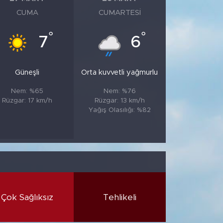
CUMA
CUMARTESI
°
°
7
6
Güneşli
Orta kuvvetli yağmurlu
Nem: %65
Nem: %76
Rüzgar: 17 km/h
Rüzgar: 13 km/h
Yağış Olasılığı: %82
Çok Sağlıksız
Tehlikeli