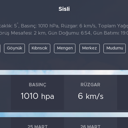
Sisli
°
aklık: 5
, Basınç: 1010 hPa, Rüzgar: 6 km/s, Toplam Yağıs
örüş Mesafesi: 2 km, Gün Doğumu: 6:54, Gün Batımı: 19:
Göynük
Kıbrıscık
Mengen
Merkez
Mudurnu
BASINÇ
RÜZGAR
1010
6
hpa
km/s
25 MART
26 MART