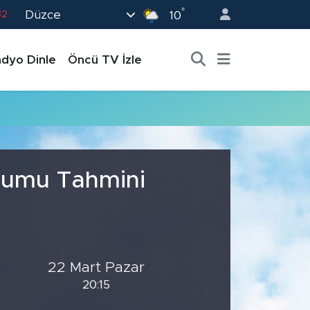
°
Düzce
82
10
02
dyo Dinle
Öncü TV İzle
19
18
19
0
urumu Tahmini
22 Mart Pazar
20:15