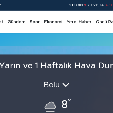
r
BITCOIN
79.591,74
%-1.
DOLAR
45,43620
%0.
et
Gündem
Spor
Ekonomi
Yerel Haber
Öncü Ra
EURO
53,38690
%0.
STERLİN
61,60380
%0.
G.ALTIN
6862,09000
%0.
BİST100
14.598,00
%
Yarın ve 1 Haftalık Hava D
Bolu
°
8