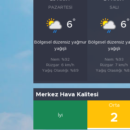
PAZARTESI
SALI
°
°
6
6
Bölgesel düzensiz yağmur
Bölgesel düzensiz y
yağışlı
yağışlı
Nem: %92
Nem: %93
Rüzgar: 6 km/h
Rüzgar: 7 km/h
Yağış Olasılığı: %89
Yağış Olasılığı: %
Merkez Hava Kalitesi
Orta
2
İyi