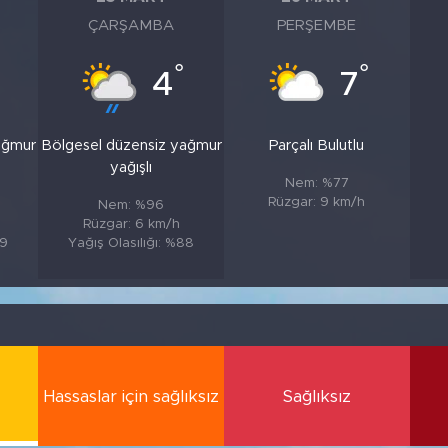
ÇARŞAMBA
PERŞEMBE
°
°
4
7
ağmur
Bölgesel düzensiz yağmur
Parçalı Bulutlu
yağışlı
Nem: %77
Rüzgar: 9 km/h
Nem: %96
Rüzgar: 6 km/h
89
Yağış Olasılığı: %88
Hassaslar için sağlıksız
Sağlıksız