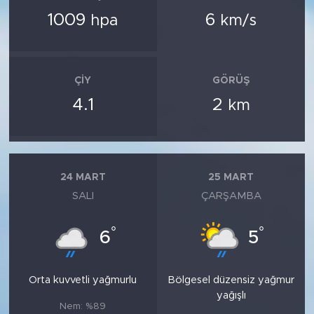
1009
6
hpa
km/s
ÇIY
GÖRÜŞ
4.1
2
km
24 MART
25 MART
SALI
ÇARŞAMBA
°
°
6
5
Orta kuvvetli yağmurlu
Bölgesel düzensiz yağmur
yağışlı
Nem: %89