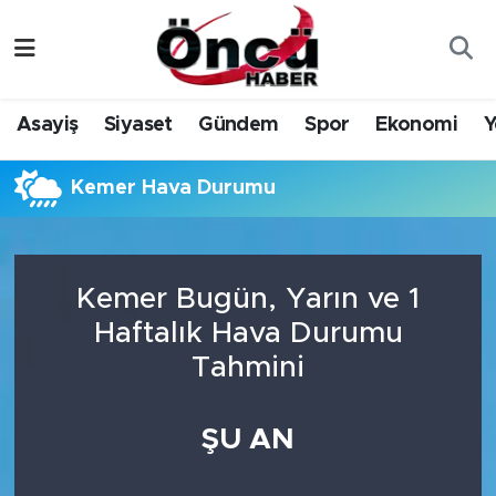
Asayiş
Düzce Nöbetçi Eczaneler
Asayiş
Siyaset
Gündem
Spor
Ekonomi
Y
Gündem
Düzce Hava Durumu
Kemer Hava Durumu
Sağlık & Çevre
Düzce Namaz Vakitleri
Spor
Düzce Trafik Yoğunluk Haritası
Kemer Bugün, Yarın ve 1
Siyaset
Süper Lig Puan Durumu ve Fikstür
Haftalık Hava Durumu
Tahmini
Yerel Haber
Tüm Manşetler
Öncü Radyo Dinle
Son Dakika Haberleri
ŞU AN
Öncü TV İzle
Haber Arşivi