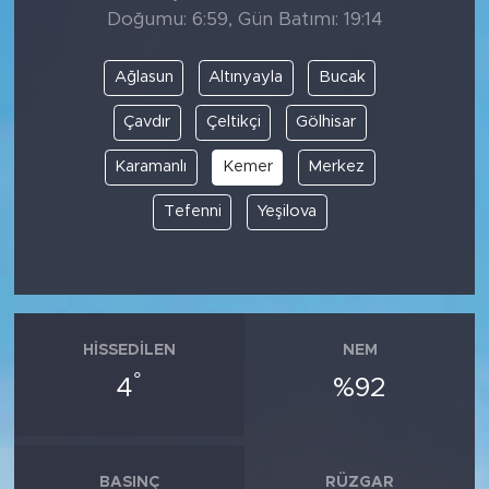
Doğumu: 6:59, Gün Batımı: 19:14
Ağlasun
Altınyayla
Bucak
Çavdır
Çeltikçi
Gölhisar
Karamanlı
Kemer
Merkez
Tefenni
Yeşilova
HISSEDILEN
NEM
°
4
%92
BASINÇ
RÜZGAR