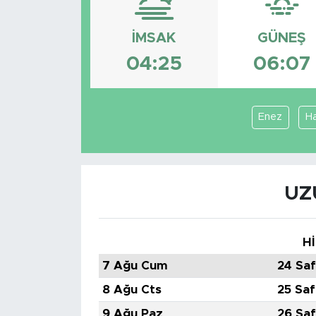
İMSAK
GÜNEŞ
04:25
06:07
Enez
H
UZ
Hİ
7 Ağu Cum
24 Saf
8 Ağu Cts
25 Saf
9 Ağu Paz
26 Saf