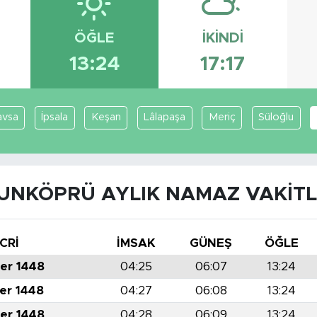
ÖĞLE
İKINDI
13:24
17:17
avsa
İpsala
Keşan
Lâlapaşa
Meriç
Süloğlu
UNKÖPRÜ AYLIK NAMAZ VAKITL
CRİ
İMSAK
GÜNEŞ
ÖĞLE
er 1448
04:25
06:07
13:24
er 1448
04:27
06:08
13:24
er 1448
04:28
06:09
13:24