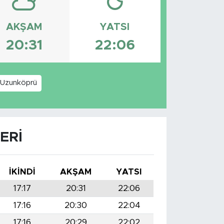
AKŞAM
YATSI
20:31
22:06
Uzunköprü
ERI
İKINDI
AKŞAM
YATSI
17:17
20:31
22:06
17:16
20:30
22:04
17:16
20:29
22:02