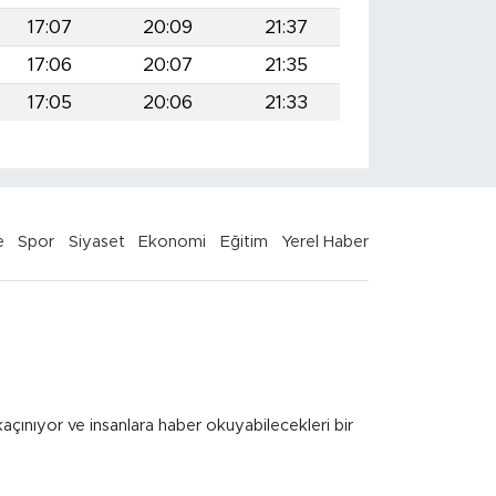
17:07
20:09
21:37
17:06
20:07
21:35
17:05
20:06
21:33
e
Spor
Siyaset
Ekonomi
Eğitim
Yerel Haber
kaçınıyor ve insanlara haber okuyabilecekleri bir