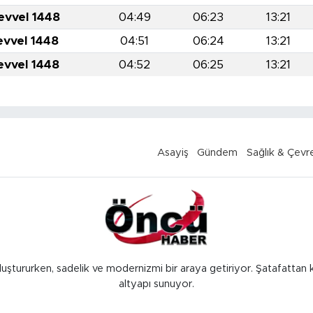
evvel 1448
04:49
06:23
13:21
evvel 1448
04:51
06:24
13:21
evvel 1448
04:52
06:25
13:21
Asayiş
Gündem
Sağlık & Çevr
luştururken, sadelik ve modernizmi bir araya getiriyor. Şatafattan 
altyapı sunuyor.