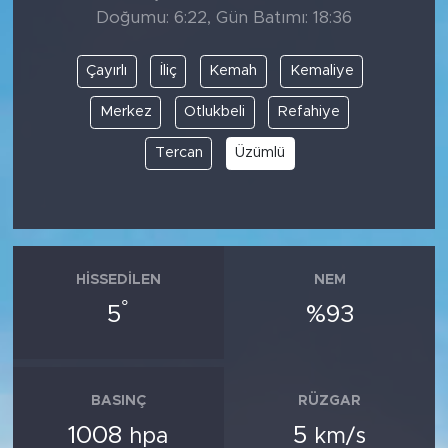
Doğumu: 6:22, Gün Batımı: 18:36
Çayırlı
İliç
Kemah
Kemaliye
Merkez
Otlukbeli
Refahiye
Tercan
Üzümlü
HISSEDILEN
NEM
°
5
%93
BASINÇ
RÜZGAR
1008
5
hpa
km/s