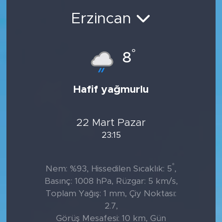
Erzincan
°
8
Hafif yağmurlu
22 Mart Pazar
23:15
°
Nem: %93, Hissedilen Sıcaklık: 5
,
Basınç: 1008 hPa, Rüzgar: 5 km/s,
Toplam Yağış: 1 mm, Çiy Noktası:
2.7,
Görüş Mesafesi: 10 km, Gün