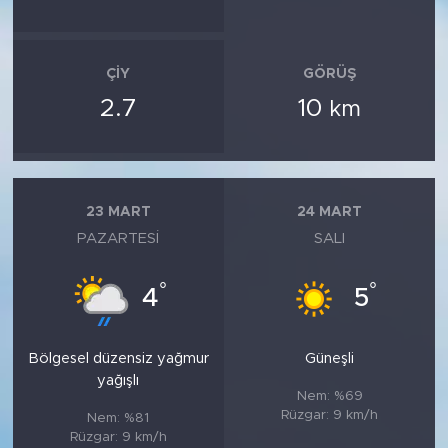
ÇIY
GÖRÜŞ
2.7
10
km
23 MART
24 MART
PAZARTESI
SALI
°
°
4
5
Bölgesel düzensiz yağmur
Güneşli
yağışlı
Nem: %69
Rüzgar: 9 km/h
Nem: %81
Rüzgar: 9 km/h