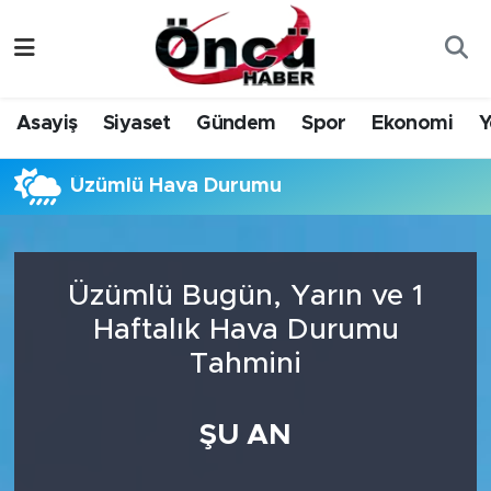
Asayiş
Düzce Nöbetçi Eczaneler
Asayiş
Siyaset
Gündem
Spor
Ekonomi
Y
Gündem
Düzce Hava Durumu
Üzümlü Hava Durumu
Sağlık & Çevre
Düzce Namaz Vakitleri
Spor
Düzce Trafik Yoğunluk Haritası
Üzümlü Bugün, Yarın ve 1
Siyaset
Süper Lig Puan Durumu ve Fikstür
Haftalık Hava Durumu
Tahmini
Yerel Haber
Tüm Manşetler
Öncü Radyo Dinle
Son Dakika Haberleri
ŞU AN
Öncü TV İzle
Haber Arşivi