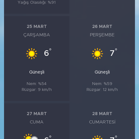
Yağış Olasılığı: %91
25 MART
26 MART
ÇARŞAMBA
PERŞEMBE
°
°
6
7
Güneşli
Güneşli
Nem: %54
Nem: %59
Rüzgar: 9 km/h
Rüzgar: 12 km/h
27 MART
28 MART
CUMA
CUMARTESI
°
°