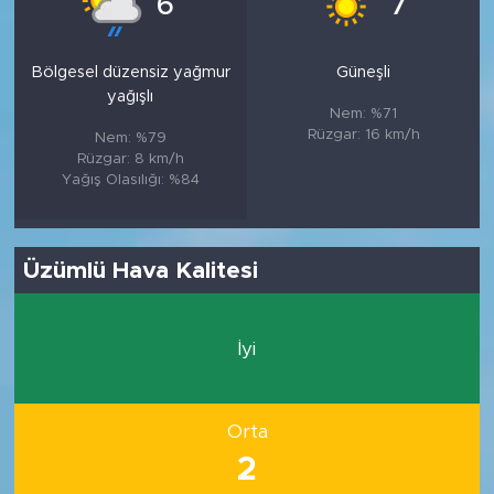
6
7
Bölgesel düzensiz yağmur
Güneşli
yağışlı
Nem: %71
Rüzgar: 16 km/h
Nem: %79
Rüzgar: 8 km/h
Yağış Olasılığı: %84
Üzümlü Hava Kalitesi
İyi
Orta
2