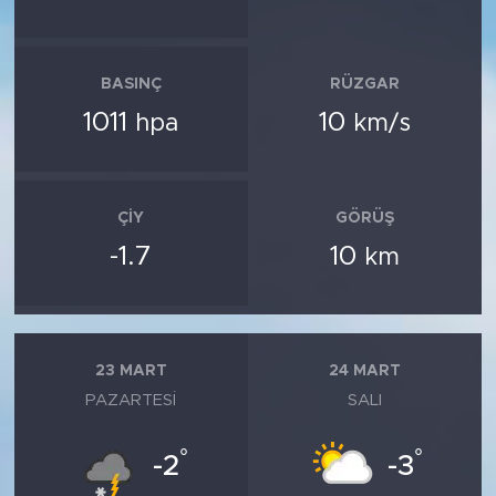
BASINÇ
RÜZGAR
1011
10
hpa
km/s
ÇIY
GÖRÜŞ
-1.7
10
km
23 MART
24 MART
PAZARTESI
SALI
°
°
-2
-3