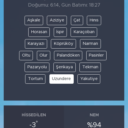
Doğumu: 6:14, Gün Batımı: 18:27
Aşkale
Aziziye
Çat
Hınıs
Horasan
İspir
Karaçoban
Karayazı
Köprüköy
Narman
Oltu
Olur
Palandöken
Pasinler
Pazaryolu
Şenkaya
Tekman
Tortum
Uzundere
Yakutiye
HISSEDILEN
NEM
°
-3
%94