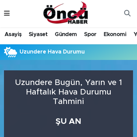
Asayiş
Düzce Nöbetçi Eczaneler
Asayiş
Siyaset
Gündem
Spor
Ekonomi
Y
Gündem
Düzce Hava Durumu
Uzundere Hava Durumu
Sağlık & Çevre
Düzce Namaz Vakitleri
Spor
Düzce Trafik Yoğunluk Haritası
Uzundere Bugün, Yarın ve 1
Siyaset
Süper Lig Puan Durumu ve Fikstür
Haftalık Hava Durumu
Tahmini
Yerel Haber
Tüm Manşetler
Öncü Radyo Dinle
Son Dakika Haberleri
ŞU AN
Öncü TV İzle
Haber Arşivi