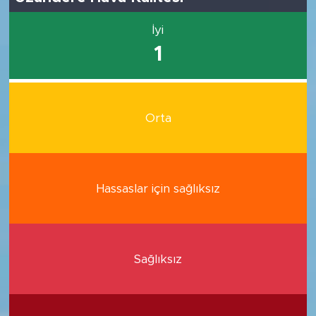
İyi
1
Orta
Hassaslar için sağlıksız
Sağlıksız