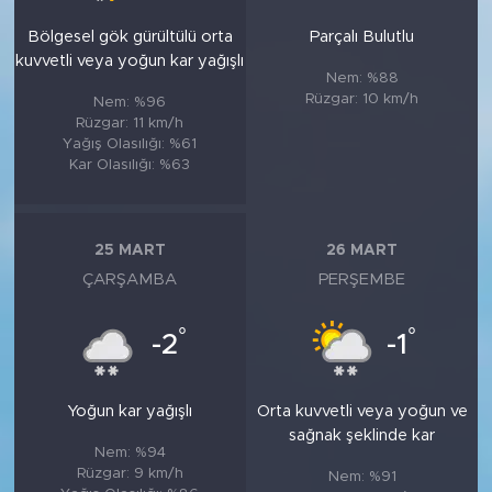
Bölgesel gök gürültülü orta
Parçalı Bulutlu
kuvvetli veya yoğun kar yağışlı
Nem: %88
Rüzgar: 10 km/h
Nem: %96
Rüzgar: 11 km/h
Yağış Olasılığı: %61
Kar Olasılığı: %63
25 MART
26 MART
ÇARŞAMBA
PERŞEMBE
°
°
-2
-1
Yoğun kar yağışlı
Orta kuvvetli veya yoğun ve
sağnak şeklinde kar
Nem: %94
Rüzgar: 9 km/h
Nem: %91