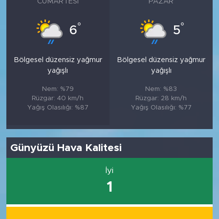
CUMARTESI
PAZAR
°
°
6
5
Bölgesel düzensiz yağmur
Bölgesel düzensiz yağmur
yağışlı
yağışlı
Nem: %79
Nem: %83
Rüzgar: 40 km/h
Rüzgar: 28 km/h
Yağış Olasılığı: %87
Yağış Olasılığı: %77
Günyüzü Hava Kalitesi
İyi
1