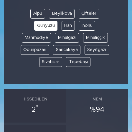
Alpu
Beylikova
Çifteler
Günyüzü
Han
İnönü
Mahmudiye
Mihalgazi
Mihalıççık
Odunpazarı
Sarıcakaya
Seyitgazi
Sivrihisar
Tepebaşı
HISSEDILEN
NEM
°
2
%94