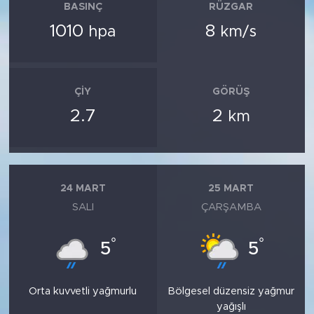
BASINÇ
RÜZGAR
1010
8
hpa
km/s
ÇIY
GÖRÜŞ
2.7
2
km
24 MART
25 MART
SALI
ÇARŞAMBA
°
°
5
5
Orta kuvvetli yağmurlu
Bölgesel düzensiz yağmur
yağışlı