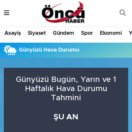
Asayiş
Düzce Nöbetçi Eczaneler
Asayiş
Siyaset
Gündem
Spor
Ekonomi
Y
Gündem
Düzce Hava Durumu
Günyüzü Hava Durumu
Sağlık & Çevre
Düzce Namaz Vakitleri
Spor
Düzce Trafik Yoğunluk Haritası
Günyüzü Bugün, Yarın ve 1
Siyaset
Süper Lig Puan Durumu ve Fikstür
Haftalık Hava Durumu
Tahmini
Yerel Haber
Tüm Manşetler
Öncü Radyo Dinle
Son Dakika Haberleri
ŞU AN
Öncü TV İzle
Haber Arşivi