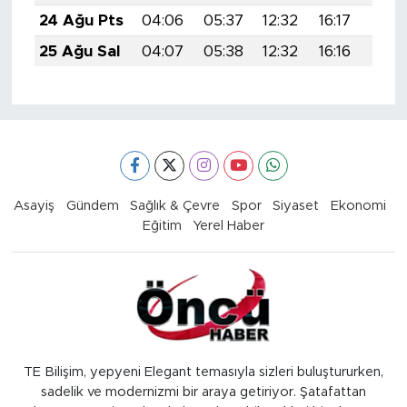
24 Ağu Pts
04:06
05:37
12:32
16:17
19:1
25 Ağu Sal
04:07
05:38
12:32
16:16
19:1
Asayiş
Gündem
Sağlık & Çevre
Spor
Siyaset
Ekonomi
Eğitim
Yerel Haber
TE Bilişim, yepyeni Elegant temasıyla sizleri buluştururken,
sadelik ve modernizmi bir araya getiriyor. Şatafattan