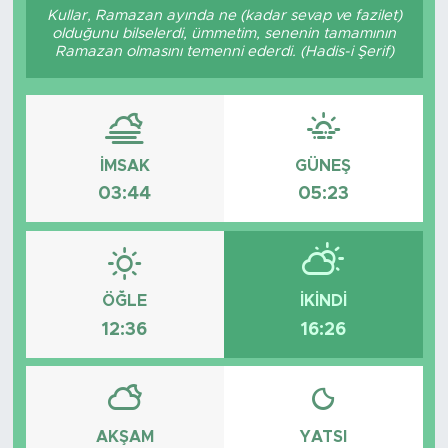
Kullar, Ramazan ayında ne (kadar sevap ve fazilet)
olduğunu bilselerdi, ümmetim, senenin tamamının
Ramazan olmasını temenni ederdi. (Hadis-i Şerif)
İMSAK
GÜNEŞ
03:44
05:23
ÖĞLE
İKINDI
12:36
16:26
AKŞAM
YATSI