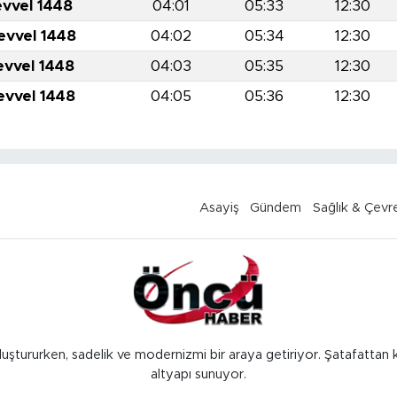
evvel 1448
04:01
05:33
12:30
evvel 1448
04:02
05:34
12:30
evvel 1448
04:03
05:35
12:30
evvel 1448
04:05
05:36
12:30
Asayiş
Gündem
Sağlık & Çevr
luştururken, sadelik ve modernizmi bir araya getiriyor. Şatafattan 
altyapı sunuyor.