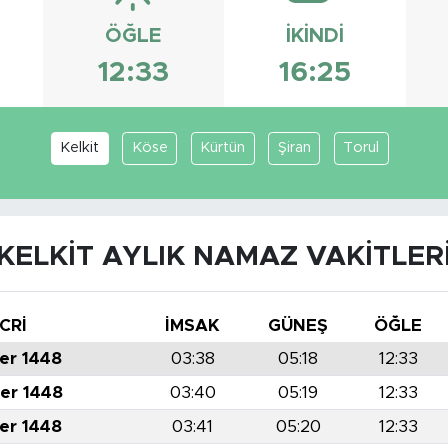
ÖĞLE
İKINDI
12:33
16:25
Kelkit
Köse
Kürtün
Şiran
Torul
KELKIT AYLIK NAMAZ VAKITLER
CRİ
İMSAK
GÜNEŞ
ÖĞLE
er 1448
03:38
05:18
12:33
er 1448
03:40
05:19
12:33
er 1448
03:41
05:20
12:33