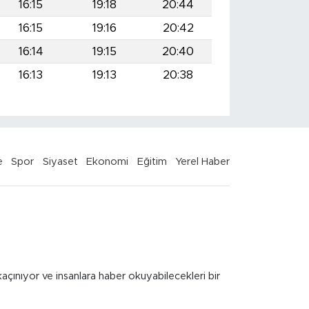
16:15
19:18
20:44
16:15
19:16
20:42
16:14
19:15
20:40
16:13
19:13
20:38
e
Spor
Siyaset
Ekonomi
Eğitim
Yerel Haber
kaçınıyor ve insanlara haber okuyabilecekleri bir