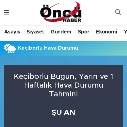
Asayiş
Düzce Nöbetçi Eczaneler
Asayiş
Siyaset
Gündem
Spor
Ekonomi
Y
Gündem
Düzce Hava Durumu
Keçiborlu Hava Durumu
Sağlık & Çevre
Düzce Namaz Vakitleri
Spor
Düzce Trafik Yoğunluk Haritası
Keçiborlu Bugün, Yarın ve 1
Siyaset
Süper Lig Puan Durumu ve Fikstür
Haftalık Hava Durumu
Tahmini
Yerel Haber
Tüm Manşetler
Öncü Radyo Dinle
Son Dakika Haberleri
ŞU AN
Öncü TV İzle
Haber Arşivi