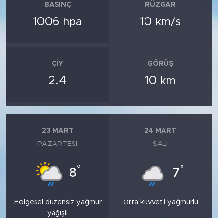
BASINÇ
RÜZGAR
1006
10
hpa
km/s
ÇIY
GÖRÜŞ
2.4
10
km
23 MART
24 MART
PAZARTESI
SALI
°
°
8
7
Bölgesel düzensiz yağmur
Orta kuvvetli yağmurlu
yağışlı