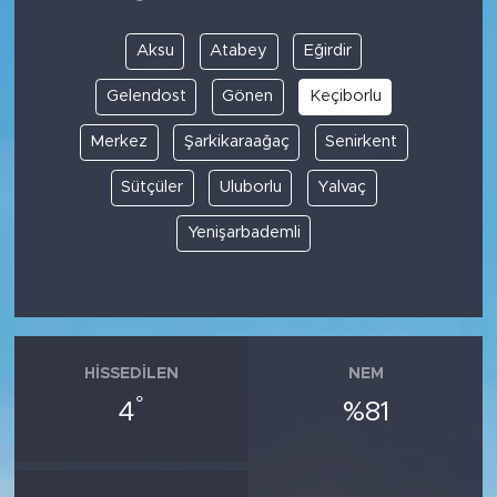
Aksu
Atabey
Eğirdir
Gelendost
Gönen
Keçiborlu
Merkez
Şarkikaraağaç
Senirkent
Sütçüler
Uluborlu
Yalvaç
Yenişarbademli
HISSEDILEN
NEM
°
4
%81