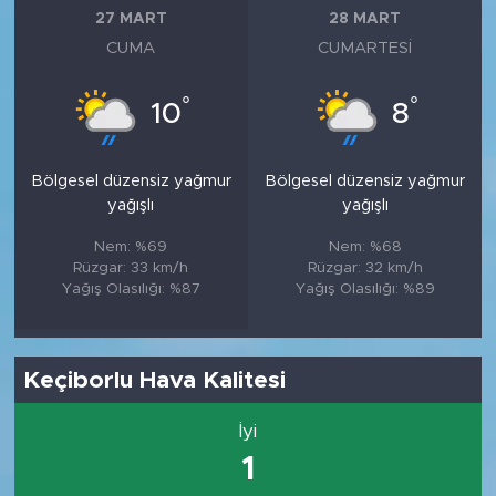
27 MART
28 MART
CUMA
CUMARTESI
°
°
10
8
Bölgesel düzensiz yağmur
Bölgesel düzensiz yağmur
yağışlı
yağışlı
Nem: %69
Nem: %68
Rüzgar: 33 km/h
Rüzgar: 32 km/h
Yağış Olasılığı: %87
Yağış Olasılığı: %89
Keçiborlu Hava Kalitesi
İyi
1