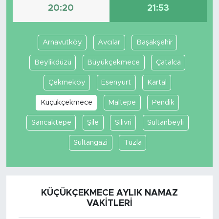
20:20
21:53
Arnavutköy
Avcılar
Başakşehir
Beylikdüzü
Büyükçekmece
Çatalca
Çekmeköy
Esenyurt
Kartal
Küçükçekmece
Maltepe
Pendik
Sancaktepe
Şile
Silivri
Sultanbeyli
Sultangazi
Tuzla
KÜÇÜKÇEKMECE AYLIK NAMAZ
VAKITLERI