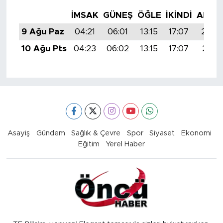
İMSAK
GÜNEŞ
ÖĞLE
İKINDI
AKŞA
9 Ağu Paz
04:21
06:01
13:15
17:07
20:2
10 Ağu Pts
04:23
06:02
13:15
17:07
20:18
Asayiş
Gündem
Sağlık & Çevre
Spor
Siyaset
Ekonomi
Eğitim
Yerel Haber