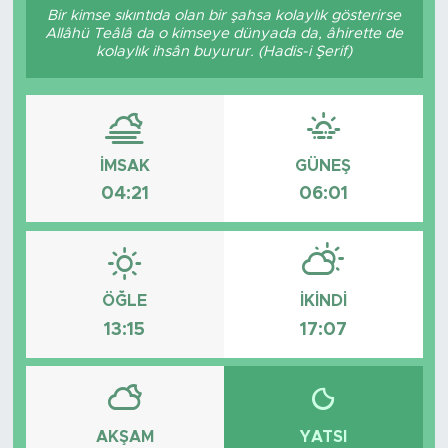
Bir kimse sıkıntıda olan bir şahsa kolaylık gösterirse
Allâhü Teâlâ da o kimseye dünyada da, âhirette de
kolaylık ihsân buyurur. (Hadis-i Şerif)
İMSAK
GÜNEŞ
04:21
06:01
ÖĞLE
İKINDI
13:15
17:07
AKŞAM
YATSI