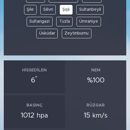
Şile
Silivri
Şişli
Sultanbeyli
Sultangazi
Tuzla
Ümraniye
Üsküdar
Zeytinburnu
HISSEDILEN
NEM
°
6
%100
BASINÇ
RÜZGAR
1012
15
hpa
km/s