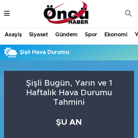
Asayiş
Düzce Nöbetçi Eczaneler
Asayiş
Siyaset
Gündem
Spor
Ekonomi
Y
Gündem
Düzce Hava Durumu
Şişli Hava Durumu
Sağlık & Çevre
Düzce Namaz Vakitleri
Spor
Düzce Trafik Yoğunluk Haritası
Şişli Bugün, Yarın ve 1
Siyaset
Süper Lig Puan Durumu ve Fikstür
Haftalık Hava Durumu
Tahmini
Yerel Haber
Tüm Manşetler
Öncü Radyo Dinle
Son Dakika Haberleri
ŞU AN
Öncü TV İzle
Haber Arşivi