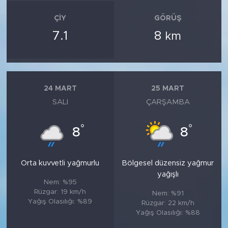
ÇIY
GÖRÜŞ
7.1
8
km
24 MART
25 MART
SALI
ÇARŞAMBA
°
°
8
8
Orta kuvvetli yağmurlu
Bölgesel düzensiz yağmur
yağışlı
Nem: %95
Rüzgar: 19 km/h
Nem: %91
Yağış Olasılığı: %89
Rüzgar: 22 km/h
Yağış Olasılığı: %88