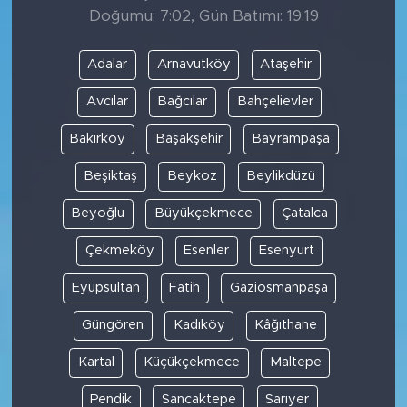
Doğumu: 7:02, Gün Batımı: 19:19
Adalar
Arnavutköy
Ataşehir
Avcılar
Bağcılar
Bahçelievler
Bakırköy
Başakşehir
Bayrampaşa
Beşiktaş
Beykoz
Beylikdüzü
Beyoğlu
Büyükçekmece
Çatalca
Çekmeköy
Esenler
Esenyurt
Eyüpsultan
Fatih
Gaziosmanpaşa
Güngören
Kadıköy
Kâğıthane
Kartal
Küçükçekmece
Maltepe
Pendik
Sancaktepe
Sarıyer