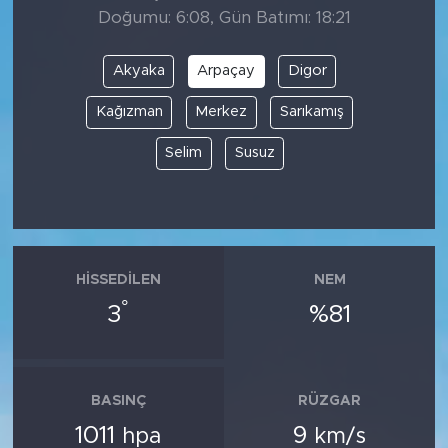
Doğumu: 6:08, Gün Batımı: 18:21
Akyaka
Arpaçay
Digor
Kağızman
Merkez
Sarıkamış
Selim
Susuz
HISSEDILEN
NEM
°
3
%81
BASINÇ
RÜZGAR
1011
9
hpa
km/s