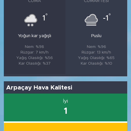
CUMA
CUMARTESI
°
°
1
-1
Yoğun kar yağışlı
Puslu
Nem: %98
Nem: %96
Rüzgar: 7 km/h
Rüzgar: 13 km/h
Yağış Olasılığı: %56
Yağış Olasılığı: %65
Kar Olasılığı: %37
Kar Olasılığı: %10
Arpaçay Hava Kalitesi
İyi
1