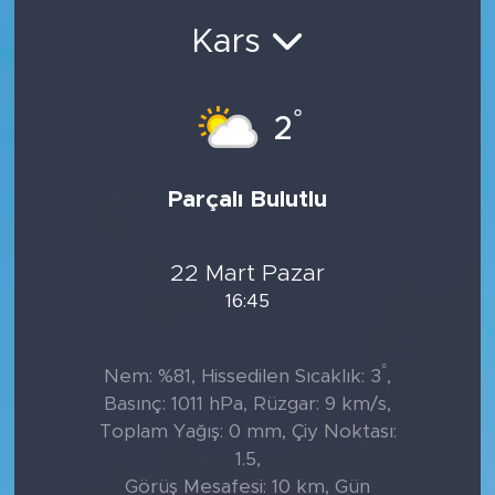
Kars
°
2
Parçalı Bulutlu
22 Mart Pazar
16:45
°
Nem: %81, Hissedilen Sıcaklık: 3
,
Basınç: 1011 hPa, Rüzgar: 9 km/s,
Toplam Yağış: 0 mm, Çiy Noktası:
1.5,
Görüş Mesafesi: 10 km, Gün