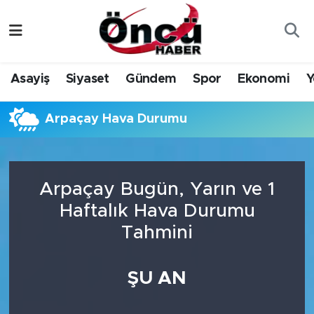
Asayiş
Düzce Nöbetçi Eczaneler
Asayiş
Siyaset
Gündem
Spor
Ekonomi
Y
Gündem
Düzce Hava Durumu
Arpaçay Hava Durumu
Sağlık & Çevre
Düzce Namaz Vakitleri
Spor
Düzce Trafik Yoğunluk Haritası
Arpaçay Bugün, Yarın ve 1
Siyaset
Süper Lig Puan Durumu ve Fikstür
Haftalık Hava Durumu
Tahmini
Yerel Haber
Tüm Manşetler
Öncü Radyo Dinle
Son Dakika Haberleri
ŞU AN
Öncü TV İzle
Haber Arşivi