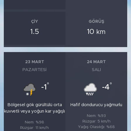
ÇIY
GÖRÜŞ
1.5
10
km
23 MART
24 MART
PAZARTESI
SALI
°
°
-1
-4
Bölgesel gök gürültülü orta
Hafif dondurucu yağmurlu
kuvvetli veya yoğun kar yağışlı
Nem: %93
Rüzgar: 5 km/h
Nem: %98
Yağış Olasılığı: %68
Rüzgar: 11 km/h