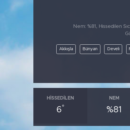
Nem: %81, Hissedilen Sıc
Gö
Akkışla
Bünyan
Develi
HISSEDILEN
NEM
°
6
%81