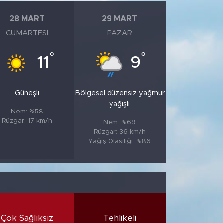
28 MART
29 MART
CUMARTESI
PAZAR
°
°
11
9
Güneşli
Bölgesel düzensiz yağmur
yağışlı
Nem: %58
Rüzgar: 17 km/h
Nem: %69
Rüzgar: 36 km/h
Yağış Olasılığı: %86
Çok Sağlıksız
Tehlikeli