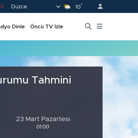
°
Düzce
82
10
02
dyo Dinle
Öncü TV İzle
19
18
19
0
Durumu Tahmini
23 Mart Pazartesi
01:00