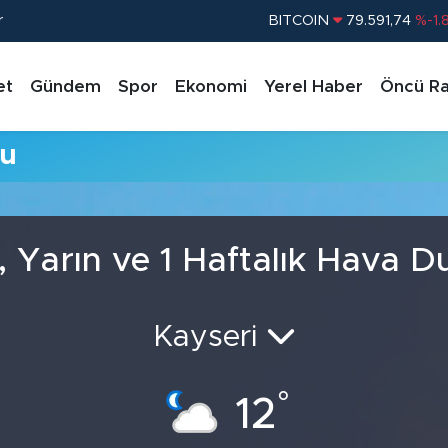
r
BITCOIN
79.591,74
%-1.
DOLAR
45,43620
%0.
et
Gündem
Spor
Ekonomi
Yerel Haber
Öncü Ra
EURO
53,38690
%0.
STERLİN
61,60380
%0.
mu
G.ALTIN
6862,09000
%0.
BİST100
14.598,00
%
, Yarın ve 1 Haftalık Hava 
Kayseri
°
12