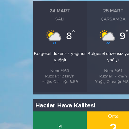
24 MART
25 MART
SALI
ÇARŞAMBA
°
°
8
9
Bölgesel düzensiz yağmur
Bölgesel düzensiz y
yağışlı
yağışlı
Nem: %63
Nem: %61
Rüzgar: 12 km/h
Rüzgar: 7 km/h
Yağış Olasılığı: %89
Yağış Olasılığı: %
Hacılar Hava Kalitesi
Orta
2
İyi