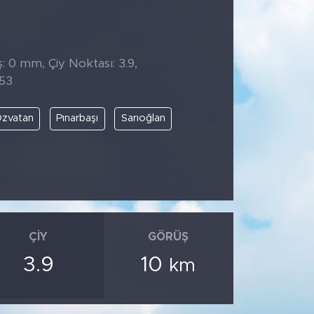
: 0 mm, Çiy Noktası: 3.9,
:53
zvatan
Pınarbaşı
Sarıoğlan
ÇIY
GÖRÜŞ
3.9
10
km