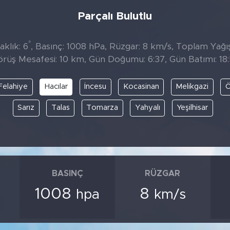
Parçalı Bulutlu
°
aklık: 6
, Basınç: 1008 hPa, Rüzgar: 8 km/s, Toplam Yağış
rüş Mesafesi: 10 km, Gün Doğumu: 6:37, Gün Batımı: 18
Felahiye
Hacılar
İncesu
Kocasinan
Melikgazi
Ö
Sarız
Talas
Tomarza
Yahyalı
Yeşilhisar
BASINÇ
RÜZGAR
1008
8
hpa
km/s