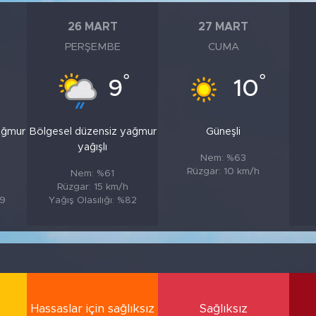
26 MART
27 MART
PERŞEMBE
CUMA
°
°
9
10
ağmur
Bölgesel düzensiz yağmur
Güneşli
yağışlı
Nem: %63
Rüzgar: 10 km/h
Nem: %61
Rüzgar: 15 km/h
89
Yağış Olasılığı: %82
Hassaslar için sağlıksız
Sağlıksız