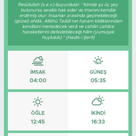
Resûlullah (s.a.v.) buyurdular: “Kimde şu üç şey
bulunursa sevâbı hak eder ve imanını kemâle
erdirmiş olur: İnsanlar arasında geçinebileceği
(güzel) ahlâk, Allâhü Teâlâ’nın haram kıldıklarından
kendisini menedecek verâ ve cahilin cahilce
hareketlerini defedebileceği hilim (yumuşak
huyluluk).” (Hadis-i Şerif)
İMSAK
GÜNEŞ
04:00
05:35
ÖĞLE
İKINDI
12:45
16:33