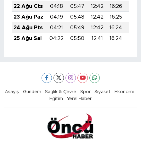
22 Ağu Cts
04:18
05:47
12:42
16:26
19:2
23 Ağu Paz
04:19
05:48
12:42
16:25
19:2
24 Ağu Pts
04:21
05:49
12:42
16:24
19:2
25 Ağu Sal
04:22
05:50
12:41
16:24
19:2
Asayiş
Gündem
Sağlık & Çevre
Spor
Siyaset
Ekonomi
Eğitim
Yerel Haber