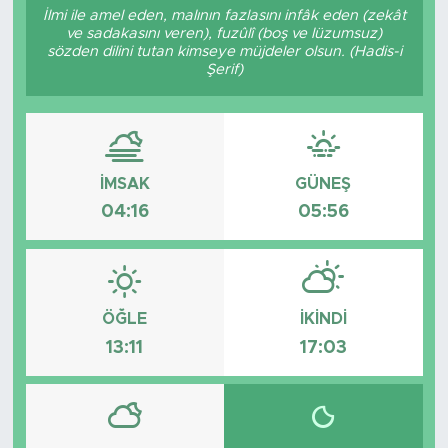
İlmi ile amel eden, malının fazlasını infâk eden (zekât
ve sadakasını veren), fuzûlî (boş ve lüzumsuz)
sözden dilini tutan kimseye müjdeler olsun. (Hadis-i
Şerif)
İMSAK
GÜNEŞ
04:16
05:56
ÖĞLE
İKINDI
13:11
17:03