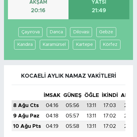
AKŞAM
YATSI
20:16
21:49
Çayırova
Darıca
Dilovası
Gebze
Kandıra
Karamürsel
Kartepe
Körfez
KOCAELI AYLIK NAMAZ VAKITLERI
İMSAK
GÜNEŞ
ÖĞLE
İKINDI
AKŞA
8 Ağu Cts
04:16
05:56
13:11
17:03
20:16
9 Ağu Paz
04:18
05:57
13:11
17:02
20:15
10 Ağu Pts
04:19
05:58
13:11
17:02
20:13