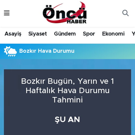
Asayiş
Düzce Nöbetçi Eczaneler
Asayiş
Siyaset
Gündem
Spor
Ekonomi
Y
Gündem
Düzce Hava Durumu
Bozkır Hava Durumu
Sağlık & Çevre
Düzce Namaz Vakitleri
Spor
Düzce Trafik Yoğunluk Haritası
Bozkır Bugün, Yarın ve 1
Siyaset
Süper Lig Puan Durumu ve Fikstür
Haftalık Hava Durumu
Tahmini
Yerel Haber
Tüm Manşetler
Öncü Radyo Dinle
Son Dakika Haberleri
ŞU AN
Öncü TV İzle
Haber Arşivi