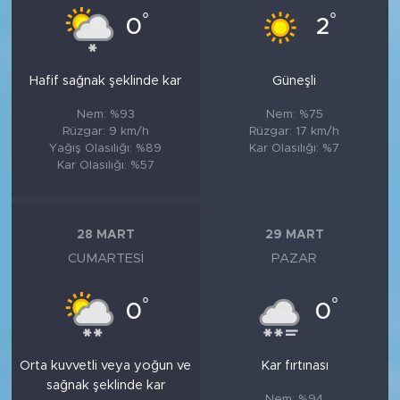
°
°
0
2
Hafif sağnak şeklinde kar
Güneşli
Nem: %93
Nem: %75
Rüzgar: 9 km/h
Rüzgar: 17 km/h
Yağış Olasılığı: %89
Kar Olasılığı: %7
Kar Olasılığı: %57
28 MART
29 MART
CUMARTESI
PAZAR
°
°
0
0
Orta kuvvetli veya yoğun ve
Kar fırtınası
sağnak şeklinde kar
Nem: %94