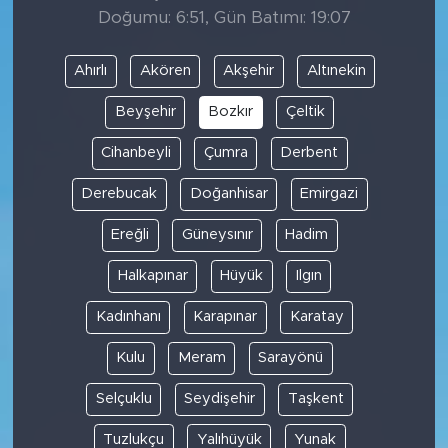
Doğumu: 6:51, Gün Batımı: 19:07
Ahırlı
Akören
Akşehir
Altınekin
Beyşehir
Bozkır
Çeltik
Cihanbeyli
Çumra
Derbent
Derebucak
Doğanhisar
Emirgazi
Ereğli
Güneysınır
Hadim
Halkapınar
Hüyük
Ilgın
Kadınhanı
Karapınar
Karatay
Kulu
Meram
Sarayönü
Selçuklu
Seydişehir
Taşkent
Tuzlukçu
Yalıhüyük
Yunak