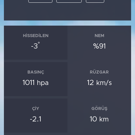
HISSEDILEN
NEM
°
-3
%91
BASINÇ
RÜZGAR
1011
12
hpa
km/s
ÇIY
GÖRÜŞ
-2.1
10
km