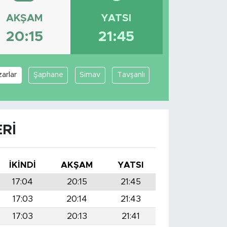
AKŞAM
YATSI
20:15
21:45
arlar
Şaphane
Simav
Tavşanlı
RI
İKINDI
AKŞAM
YATSI
17:04
20:15
21:45
17:03
20:14
21:43
17:03
20:13
21:41