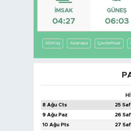
İMSAK
GÜNEŞ
04:27
06:03
Altıntaş
Aslanapa
Çavdarhisar
P
Hİ
8 Ağu Cts
25 Saf
9 Ağu Paz
26 Saf
10 Ağu Pts
27 Saf