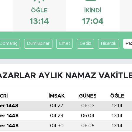
ÖĞLE
İKINDI
13:14
17:04
Domaniç
Dumlupınar
Emet
Gediz
Hisarcık
Paz
AZARLAR AYLIK NAMAZ VAKITLE
CRİ
İMSAK
GÜNEŞ
ÖĞLE
er 1448
04:27
06:03
13:14
er 1448
04:29
06:04
13:14
er 1448
04:30
06:05
13:14