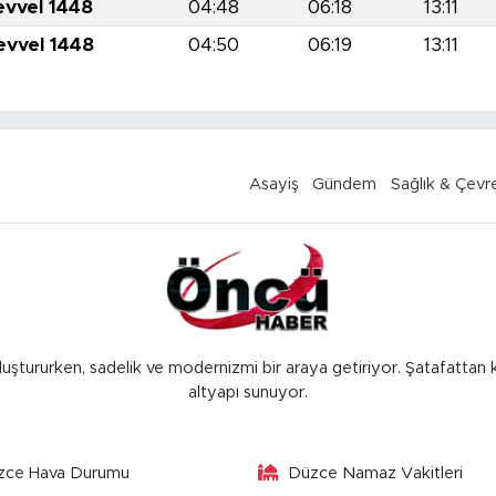
evvel 1448
04:48
06:18
13:11
evvel 1448
04:50
06:19
13:11
Asayiş
Gündem
Sağlık & Çevr
luştururken, sadelik ve modernizmi bir araya getiriyor. Şatafattan 
altyapı sunuyor.
zce Hava Durumu
Düzce Namaz Vakitleri