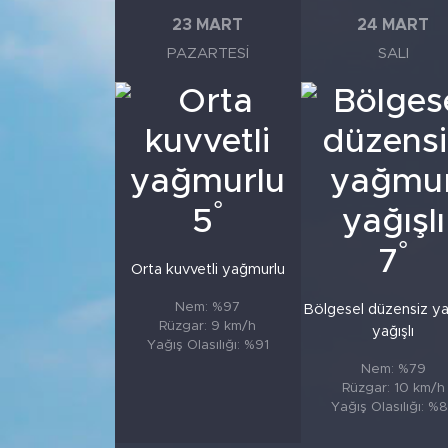
23 MART
24 MART
PAZARTESI
SALI
°
5
°
7
Orta kuvvetli yağmurlu
Nem: %97
Bölgesel düzensiz y
Rüzgar: 9 km/h
yağışlı
Yağış Olasılığı: %91
Nem: %79
Rüzgar: 10 km/h
Yağış Olasılığı: %