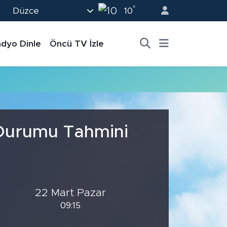
°
Düzce
10
dyo Dinle
Öncü TV İzle
 Durumu Tahmini
22 Mart Pazar
09:15