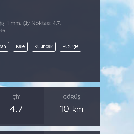
ş: 1 mm, Çiy Noktası: 4.7,
:36
han
Kale
Kuluncak
Pütürge
ÇIY
GÖRÜŞ
4.7
10
km