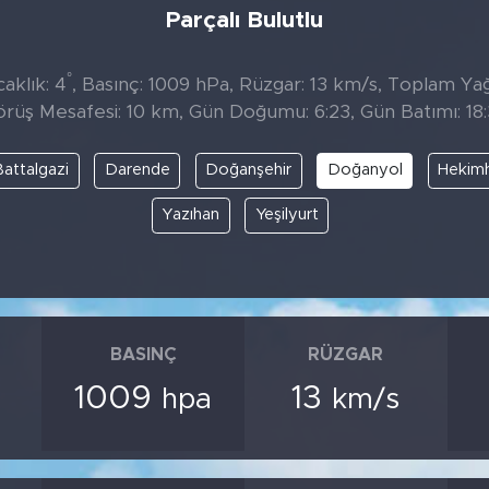
Parçalı Bulutlu
°
aklık: 4
, Basınç: 1009 hPa, Rüzgar: 13 km/s, Toplam Yağı
rüş Mesafesi: 10 km, Gün Doğumu: 6:23, Gün Batımı: 18
Battalgazi
Darende
Doğanşehir
Doğanyol
Hekim
Yazıhan
Yeşilyurt
BASINÇ
RÜZGAR
1009
13
hpa
km/s