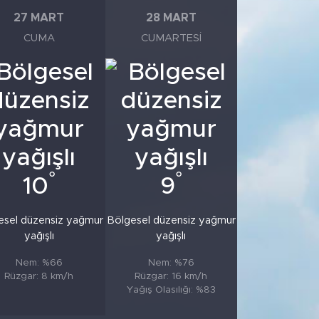
27 MART
28 MART
CUMA
CUMARTESI
°
°
10
9
esel düzensiz yağmur
Bölgesel düzensiz yağmur
yağışlı
yağışlı
Nem: %66
Nem: %76
Rüzgar: 8 km/h
Rüzgar: 16 km/h
Yağış Olasılığı: %83