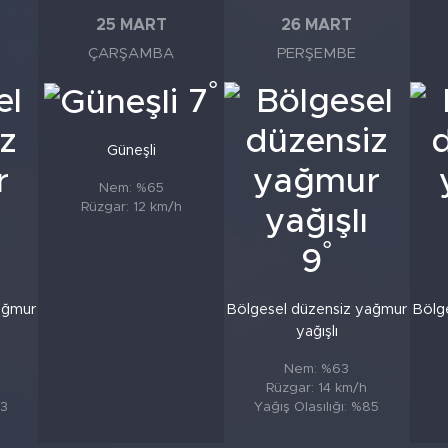
25 MART
26 MART
ÇARŞAMBA
PERŞEMBE
°
7
Güneşli
Nem: %65
Rüzgar: 12 km/h
°
9
ağmur
Bölgesel düzensiz yağmur
Bölg
yağışlı
Nem: %63
Rüzgar: 14 km/h
83
Yağış Olasılığı: %85