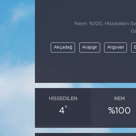
Nem: %100, Hissedilen Sıc
Gö
Akçadağ
Arapgir
Arguvan
HISSEDILEN
NEM
°
4
%100