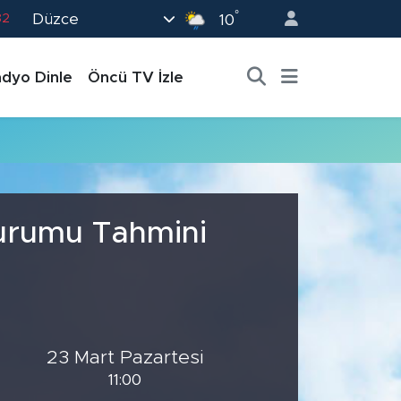
°
Düzce
82
10
02
dyo Dinle
Öncü TV İzle
19
18
19
0
Durumu Tahmini
23 Mart Pazartesi
11:00