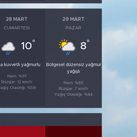
28 MART
29 MART
CUMARTESI
PAZAR
°
°
10
8
a kuvvetli yağmurlu
Bölgesel düzensiz yağmur
yağışlı
Nem: %91
Rüzgar: 12 km/h
Nem: %85
ağış Olasılığı: %59
Rüzgar: 7 km/h
Yağış Olasılığı: %84