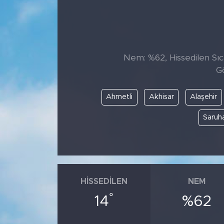
Nem: %62, Hissedilen Sıca
G
Ahmetli
Akhisar
Alaşehir
Saruha
HISSEDILEN
NEM
°
14
%62