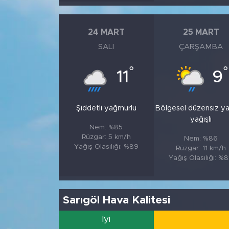
24 MART
25 MART
SALI
ÇARŞAMBA
°
°
11
9
Şiddetli yağmurlu
Bölgesel düzensiz y
yağışlı
Nem: %85
Rüzgar: 5 km/h
Nem: %86
Yağış Olasılığı: %89
Rüzgar: 11 km/h
Yağış Olasılığı: %
Sarıgöl Hava Kalitesi
İyi