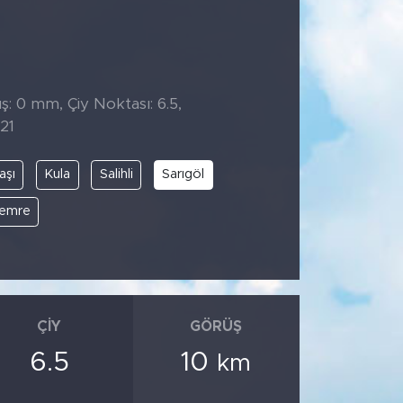
̧: 0 mm, Çiy Noktası: 6.5,
21
aşı
Kula
Salihli
Sarıgöl
emre
ÇIY
GÖRÜŞ
6.5
10
km