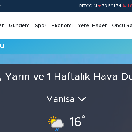
r
BITCOIN
79.591,74
%-1.
DOLAR
45,43620
%0.
et
Gündem
Spor
Ekonomi
Yerel Haber
Öncü Ra
EURO
53,38690
%0.
STERLİN
61,60380
%0.
mu
G.ALTIN
6862,09000
%0.
BİST100
14.598,00
%
, Yarın ve 1 Haftalık Hava 
Manisa
°
16