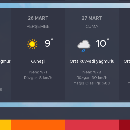
26 MART
27 MART
PERŞEMBE
CUMA
°
°
9
10
ağmur
Güneşli
Orta kuvvetli yağmurlu
Ort
Nem: %71
Nem: %78
Rüzgar: 8 km/h
Rüzgar: 30 km/h
Yağış Olasılığı: %89
Y
89