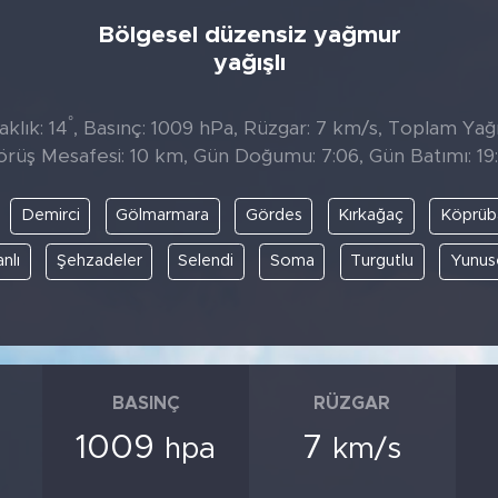
Bölgesel düzensiz yağmur
yağışlı
°
klık: 14
, Basınç: 1009 hPa, Rüzgar: 7 km/s, Toplam Yağıs
örüş Mesafesi: 10 km, Gün Doğumu: 7:06, Gün Batımı: 19:
Demirci
Gölmarmara
Gördes
Kırkağaç
Köprüb
nlı
Şehzadeler
Selendi
Soma
Turgutlu
Yunus
BASINÇ
RÜZGAR
1009
7
hpa
km/s