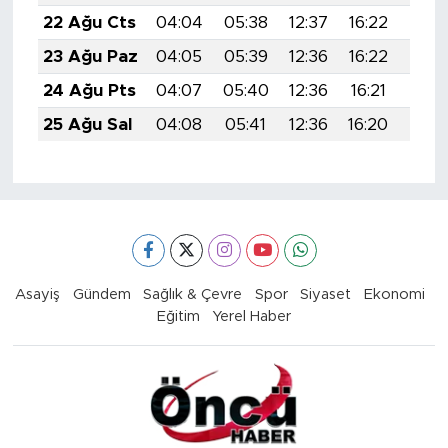
22 Ağu Cts
04:04
05:38
12:37
16:22
19:2
23 Ağu Paz
04:05
05:39
12:36
16:22
19:2
24 Ağu Pts
04:07
05:40
12:36
16:21
19:2
25 Ağu Sal
04:08
05:41
12:36
16:20
19:2
Asayiş
Gündem
Sağlık & Çevre
Spor
Siyaset
Ekonomi
Eğitim
Yerel Haber