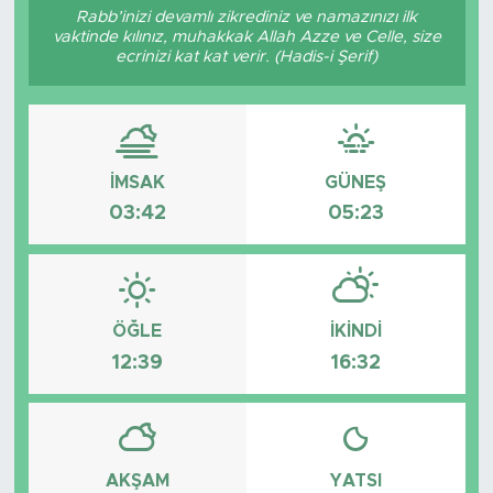
Rabb’inizi devamlı zikrediniz ve namazınızı ilk
vaktinde kılınız, muhakkak Allah Azze ve Celle, size
ecrinizi kat kat verir. (Hadis-i Şerif)
İMSAK
GÜNEŞ
03:42
05:23
ÖĞLE
İKINDI
12:39
16:32
AKŞAM
YATSI