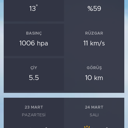
°
13
%59
BASINÇ
RÜZGAR
1006
11
hpa
km/s
ÇIY
GÖRÜŞ
5.5
10
km
23 MART
24 MART
PAZARTESI
SALI