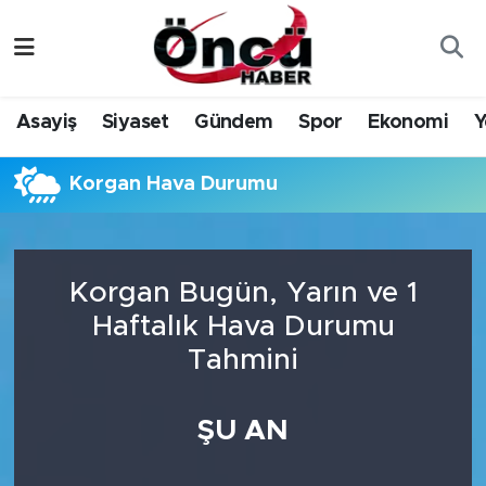
Asayiş
Düzce Nöbetçi Eczaneler
Asayiş
Siyaset
Gündem
Spor
Ekonomi
Y
Gündem
Düzce Hava Durumu
Korgan Hava Durumu
Sağlık & Çevre
Düzce Namaz Vakitleri
Spor
Düzce Trafik Yoğunluk Haritası
Korgan Bugün, Yarın ve 1
Siyaset
Süper Lig Puan Durumu ve Fikstür
Haftalık Hava Durumu
Tahmini
Yerel Haber
Tüm Manşetler
Öncü Radyo Dinle
Son Dakika Haberleri
ŞU AN
Öncü TV İzle
Haber Arşivi