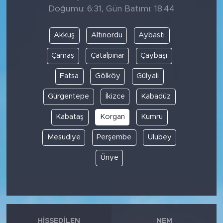
Doğumu: 6:31, Gün Batımı: 18:44
Akkuş
Altınordu
Aybastı
Çamaş
Çatalpınar
Çaybaşı
Fatsa
Gölköy
Gülyalı
Gürgentepe
İkizce
Kabadüz
Kabataş
Korgan
Kumru
Mesudiye
Perşembe
Ulubey
Ünye
HISSEDILEN
NEM