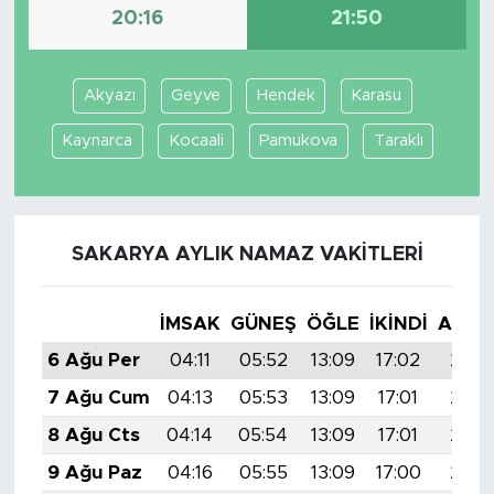
20:16
21:50
Akyazı
Geyve
Hendek
Karasu
Kaynarca
Kocaali
Pamukova
Taraklı
SAKARYA AYLIK NAMAZ VAKITLERI
İMSAK
GÜNEŞ
ÖĞLE
İKINDI
AKŞA
6 Ağu Per
04:11
05:52
13:09
17:02
20:1
7 Ağu Cum
04:13
05:53
13:09
17:01
20:1
8 Ağu Cts
04:14
05:54
13:09
17:01
20:1
9 Ağu Paz
04:16
05:55
13:09
17:00
20:1