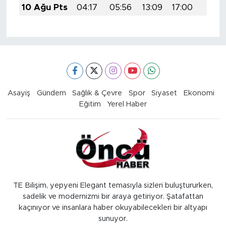
10 Ağu Pts
04:17
05:56
13:09
17:00
20:11
Asayiş
Gündem
Sağlık & Çevre
Spor
Siyaset
Ekonomi
Eğitim
Yerel Haber
TE Bilişim, yepyeni Elegant temasıyla sizleri buluştururken,
sadelik ve modernizmi bir araya getiriyor. Şatafattan
kaçınıyor ve insanlara haber okuyabilecekleri bir altyapı
sunuyor.