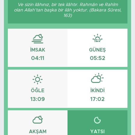
Ve sizin ilâhınız, bir tek ilâhtır. Rahmân ve Rahîm
olan Allah’tan başka bir ilâh yoktur. (Bakara Sûresi,
163)
İMSAK
GÜNEŞ
04:11
05:52
ÖĞLE
İKINDI
13:09
17:02
AKŞAM
YATSI