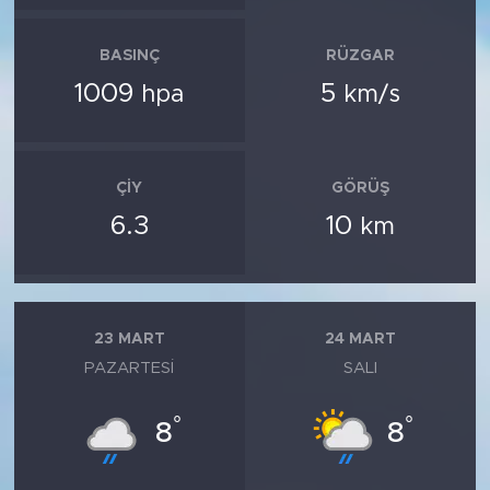
BASINÇ
RÜZGAR
1009
5
hpa
km/s
ÇIY
GÖRÜŞ
6.3
10
km
23 MART
24 MART
PAZARTESI
SALI
°
°
8
8