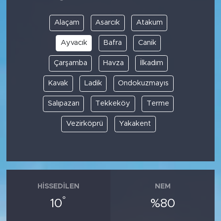
Alaçam
Asarcık
Atakum
Ayvacık
Bafra
Canik
Çarşamba
Havza
İlkadım
Kavak
Ladik
Ondokuzmayıs
Salıpazarı
Tekkeköy
Terme
Vezirköprü
Yakakent
HISSEDILEN
NEM
°
10
%80