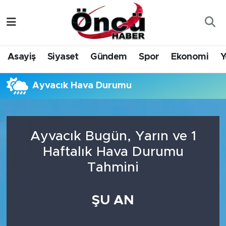
Asayiş
Düzce Nöbetçi Eczaneler
Asayiş
Siyaset
Gündem
Spor
Ekonomi
Y
Gündem
Düzce Hava Durumu
Ayvacık Hava Durumu
Sağlık & Çevre
Düzce Namaz Vakitleri
Spor
Düzce Trafik Yoğunluk Haritası
Ayvacık Bugün, Yarın ve 1
Siyaset
Süper Lig Puan Durumu ve Fikstür
Haftalık Hava Durumu
Tahmini
Yerel Haber
Tüm Manşetler
Öncü Radyo Dinle
Son Dakika Haberleri
ŞU AN
Öncü TV İzle
Haber Arşivi