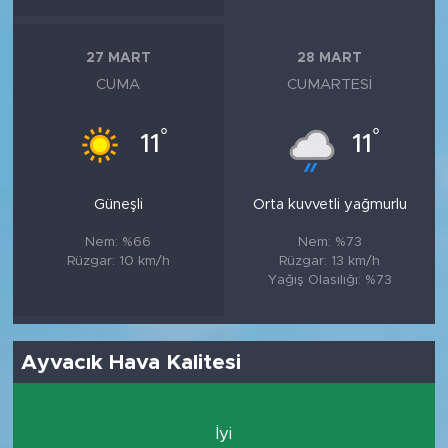
27 MART
28 MART
CUMA
CUMARTESI
°
°
11
11
Güneşli
Orta kuvvetli yağmurlu
Nem: %66
Nem: %73
Rüzgar: 10 km/h
Rüzgar: 13 km/h
Yağış Olasılığı: %73
Ayvacık Hava Kalitesi
İyi