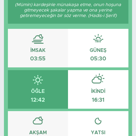
(Mümin) kardeşinle münakaşa etme, onun hoşuna
gitmeyecek şakalar yapma ve ona yerine
getiremeyeceğin bir söz verme. (Hadis-i Şerif)
İMSAK
GÜNEŞ
03:55
05:30
ÖĞLE
İKINDI
12:42
16:31
AKŞAM
YATSI