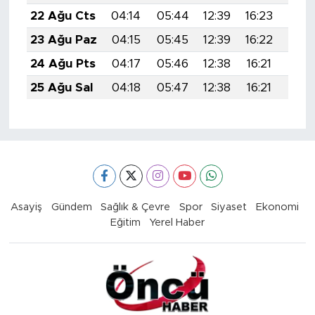
22 Ağu Cts
04:14
05:44
12:39
16:23
19:2
23 Ağu Paz
04:15
05:45
12:39
16:22
19:2
24 Ağu Pts
04:17
05:46
12:38
16:21
19:2
25 Ağu Sal
04:18
05:47
12:38
16:21
19:2
Asayiş
Gündem
Sağlık & Çevre
Spor
Siyaset
Ekonomi
Eğitim
Yerel Haber