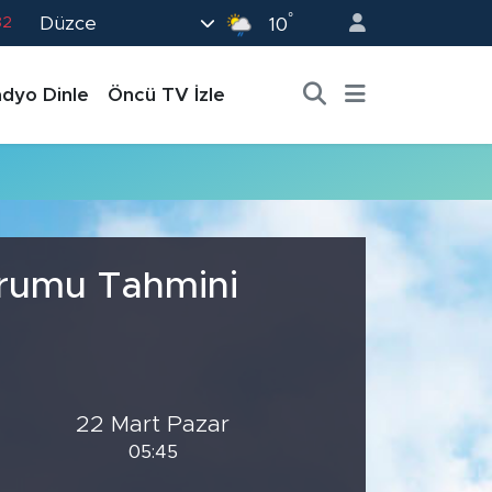
°
Düzce
82
10
02
dyo Dinle
Öncü TV İzle
19
18
19
0
urumu Tahmini
22 Mart Pazar
05:45