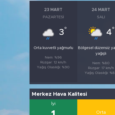
23 MART
24 MART
PAZARTESI
SALI
°
°
3
4
Orta kuvvetli yağmurlu
Bölgesel düzensiz y
yağışlı
Nem: %96
Rüzgar: 12 km/h
Nem: %80
Yağış Olasılığı: %90
Rüzgar: 17 km/h
Yağış Olasılığı: %
Merkez Hava Kalitesi
İyi
1
Orta