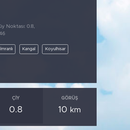
iy Noktası: 0.8,
:46
İmranlı
Kangal
Koyulhisar
ÇIY
GÖRÜŞ
0.8
10
km