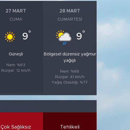
27 MART
28 MART
CUMA
CUMARTESI
°
°
9
9
Güneşli
Bölgesel düzensiz yağmur
yağışlı
Nem: %63
Rüzgar: 12 km/h
Nem: %68
Rüzgar: 41 km/h
Yağış Olasılığı: %77
Çok Sağlıksız
Tehlikeli