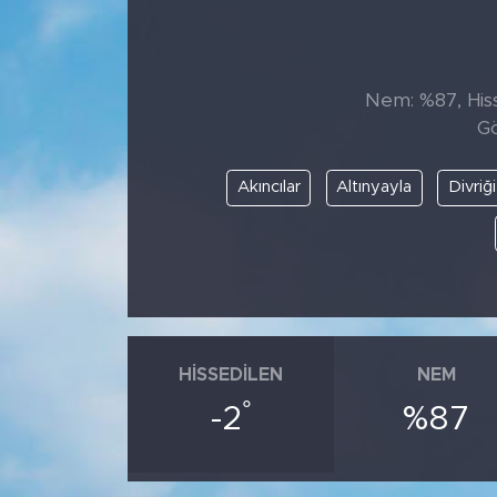
Nem: %87, Hisse
Gö
Akıncılar
Altınyayla
Divriği
HISSEDILEN
NEM
°
-2
%87