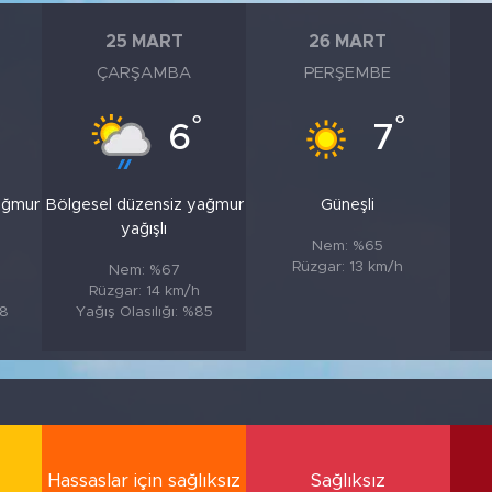
25 MART
26 MART
ÇARŞAMBA
PERŞEMBE
°
°
6
7
ağmur
Bölgesel düzensiz yağmur
Güneşli
yağışlı
Nem: %65
Rüzgar: 13 km/h
Nem: %67
Rüzgar: 14 km/h
88
Yağış Olasılığı: %85
Hassaslar için sağlıksız
Sağlıksız