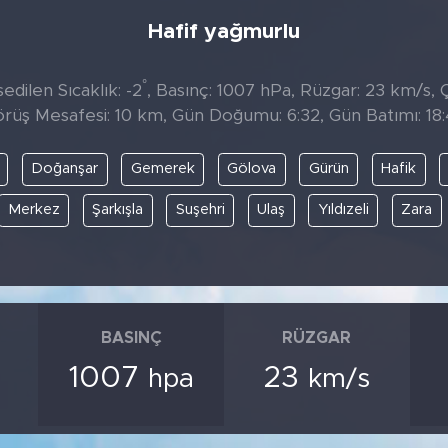
Hafif yağmurlu
°
dilen Sıcaklık: -2
, Basınç: 1007 hPa, Rüzgar: 23 km/s, Ç
rüş Mesafesi: 10 km, Gün Doğumu: 6:32, Gün Batımı: 18
Doğanşar
Gemerek
Gölova
Gürün
Hafik
Merkez
Şarkışla
Suşehri
Ulaş
Yıldızeli
Zara
BASINÇ
RÜZGAR
1007
23
hpa
km/s