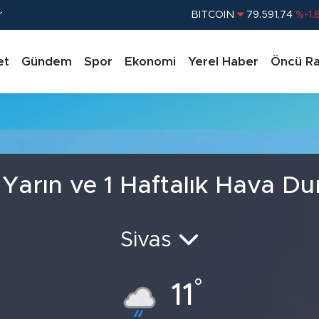
r
BITCOIN
79.591,74
%-1.
DOLAR
45,43620
%0.
et
Gündem
Spor
Ekonomi
Yerel Haber
Öncü Ra
EURO
53,38690
%0.
STERLİN
61,60380
%0.
G.ALTIN
6862,09000
%0.
BİST100
14.598,00
%
 Yarın ve 1 Haftalık Hava D
Sivas
°
11