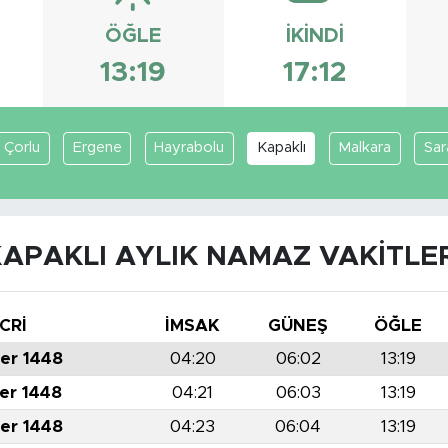
ÖĞLE
İKINDI
13:19
17:12
Çorlu
Ergene
Hayrabolu
Kapaklı
Malkara
Sar
APAKLI AYLIK NAMAZ VAKITLE
CRİ
İMSAK
GÜNEŞ
ÖĞLE
er 1448
04:20
06:02
13:19
er 1448
04:21
06:03
13:19
er 1448
04:23
06:04
13:19