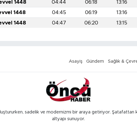
evvel 1448
04:44
06:18
13:16
evvel 1448
04:45
06:19
13:16
evvel 1448
04:47
06:20
13:15
Asayiş
Gündem
Sağlık & Çevr
luştururken, sadelik ve modernizmi bir araya getiriyor. Şatafattan 
altyapı sunuyor.