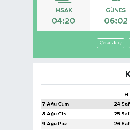
İMSAK
GÜNEŞ
04:20
06:02
Çerkezköy
K
Hİ
7 Ağu Cum
24 Saf
8 Ağu Cts
25 Saf
9 Ağu Paz
26 Saf