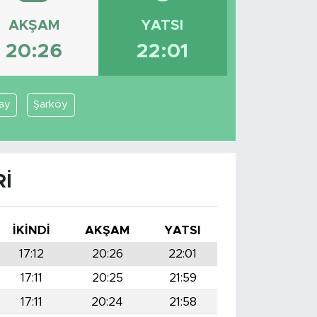
AKŞAM
YATSI
20:26
22:01
ay
Şarköy
RI
İKINDI
AKŞAM
YATSI
17:12
20:26
22:01
17:11
20:25
21:59
17:11
20:24
21:58