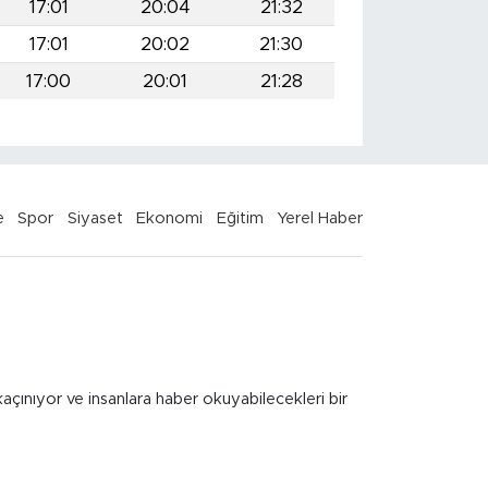
17:01
20:04
21:32
17:01
20:02
21:30
17:00
20:01
21:28
e
Spor
Siyaset
Ekonomi
Eğitim
Yerel Haber
kaçınıyor ve insanlara haber okuyabilecekleri bir