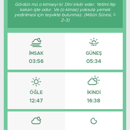
Gördün mü o kimseyi ki: Dini inkâr eder. Yetimi itip
kakan işte odur. Ve (o kimse) yoksula yemek
yedirilmesi için teşvikte bulunmaz. (Mâûn Sûresi, 1-
2-3)
İMSAK
GÜNEŞ
03:56
05:34
ÖĞLE
İKINDI
12:47
16:38