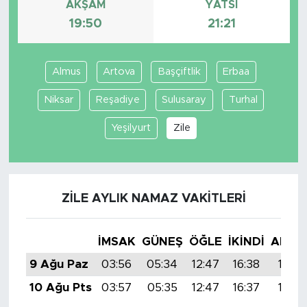
AKŞAM
YATSI
19:50
21:21
Almus
Artova
Başçiftlik
Erbaa
Niksar
Reşadiye
Sulusaray
Turhal
Yeşilyurt
Zile
ZILE AYLIK NAMAZ VAKITLERI
İMSAK
GÜNEŞ
ÖĞLE
İKINDI
AKŞA
9 Ağu Paz
03:56
05:34
12:47
16:38
19:50
10 Ağu Pts
03:57
05:35
12:47
16:37
19:48