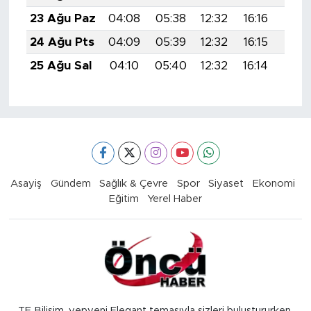
23 Ağu Paz
04:08
05:38
12:32
16:16
19:1
24 Ağu Pts
04:09
05:39
12:32
16:15
19:1
25 Ağu Sal
04:10
05:40
12:32
16:14
19:1
Asayiş
Gündem
Sağlık & Çevre
Spor
Siyaset
Ekonomi
Eğitim
Yerel Haber
TE Bilişim, yepyeni Elegant temasıyla sizleri buluştururken,