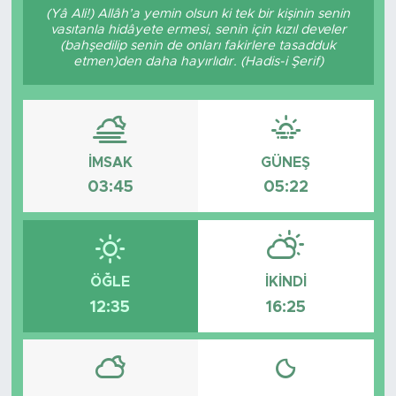
(Yâ Ali!) Allâh’a yemin olsun ki tek bir kişinin senin
vasıtanla hidâyete ermesi, senin için kızıl develer
(bahşedilip senin de onları fakirlere tasadduk
etmen)den daha hayırlıdır. (Hadis-i Şerif)
İMSAK
GÜNEŞ
03:45
05:22
ÖĞLE
İKINDI
12:35
16:25