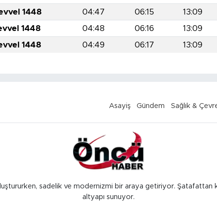
evvel 1448
04:47
06:15
13:09
evvel 1448
04:48
06:16
13:09
evvel 1448
04:49
06:17
13:09
Asayiş
Gündem
Sağlık & Çevr
luştururken, sadelik ve modernizmi bir araya getiriyor. Şatafattan 
altyapı sunuyor.