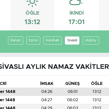
ÖĞLE
İKINDI
13:12
17:01
Banaz
Eşme
Karahallı
Sivaslı
Ulubey
SIVASLI AYLIK NAMAZ VAKITLER
CRİ
İMSAK
GÜNEŞ
ÖĞLE
er 1448
04:26
06:01
13:12
er 1448
04:27
06:02
13:12
er 1448
04:29
06:03
13:12