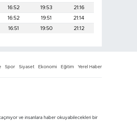
16:52
19:53
21:16
16:52
19:51
21:14
16:51
19:50
21:12
e
Spor
Siyaset
Ekonomi
Eğitim
Yerel Haber
kaçınıyor ve insanlara haber okuyabilecekleri bir