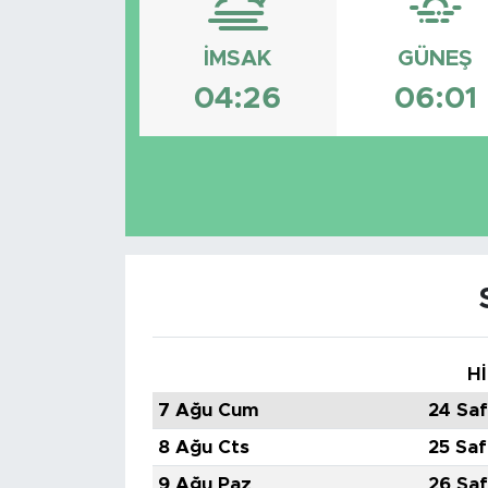
İMSAK
GÜNEŞ
04:26
06:01
Hİ
7 Ağu Cum
24 Saf
8 Ağu Cts
25 Saf
9 Ağu Paz
26 Saf