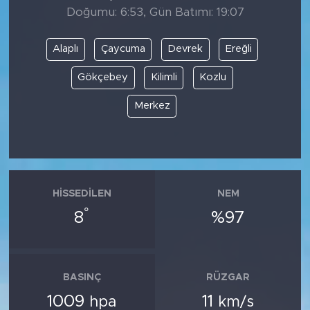
Doğumu: 6:53, Gün Batımı: 19:07
Alaplı
Çaycuma
Devrek
Ereğli
Gökçebey
Kilimli
Kozlu
Merkez
HISSEDILEN
NEM
°
8
%97
BASINÇ
RÜZGAR
1009
11
hpa
km/s