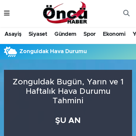
Asayiş
Düzce Nöbetçi Eczaneler
Asayiş
Siyaset
Gündem
Spor
Ekonomi
Y
Gündem
Düzce Hava Durumu
Zonguldak Hava Durumu
Sağlık & Çevre
Düzce Namaz Vakitleri
Spor
Düzce Trafik Yoğunluk Haritası
Zonguldak Bugün, Yarın ve 1
Siyaset
Süper Lig Puan Durumu ve Fikstür
Haftalık Hava Durumu
Tahmini
Yerel Haber
Tüm Manşetler
Öncü Radyo Dinle
Son Dakika Haberleri
ŞU AN
Öncü TV İzle
Haber Arşivi