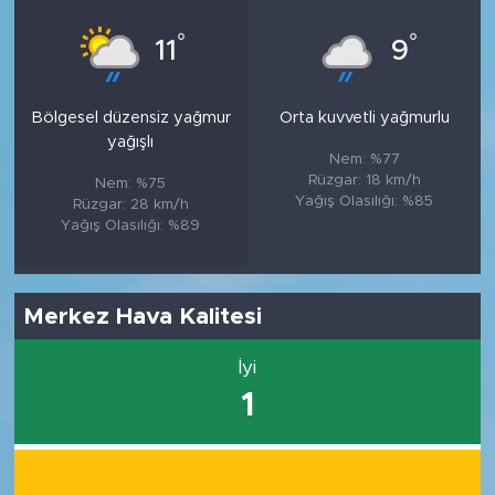
°
°
11
9
Bölgesel düzensiz yağmur
Orta kuvvetli yağmurlu
yağışlı
Nem: %77
Rüzgar: 18 km/h
Nem: %75
Yağış Olasılığı: %85
Rüzgar: 28 km/h
Yağış Olasılığı: %89
Merkez Hava Kalitesi
İyi
1