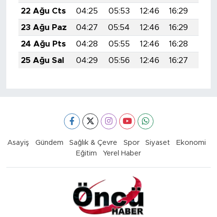
22 Ağu Cts
04:25
05:53
12:46
16:29
19:3
23 Ağu Paz
04:27
05:54
12:46
16:29
19:2
24 Ağu Pts
04:28
05:55
12:46
16:28
19:2
25 Ağu Sal
04:29
05:56
12:46
16:27
19:2
Asayiş
Gündem
Sağlık & Çevre
Spor
Siyaset
Ekonomi
Eğitim
Yerel Haber