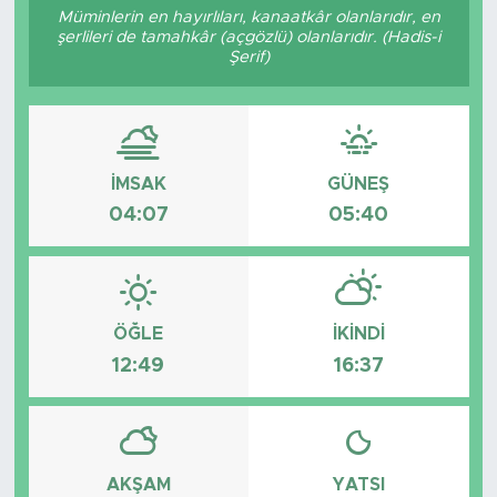
Müminlerin en hayırlıları, kanaatkâr olanlarıdır, en
şerlileri de tamahkâr (açgözlü) olanlarıdır. (Hadis-i
Şerif)
İMSAK
GÜNEŞ
04:07
05:40
ÖĞLE
İKINDI
12:49
16:37
AKŞAM
YATSI