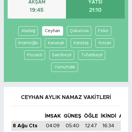
AKŞAM
YATSI
19:45
21:10
Aladağ
Ceyhan
Çukurova
Feke
İmamoğlu
Karaisalı
Karataş
Kozan
Pozantı
Saimbeyli
Tufanbeyli
Yumurtalık
CEYHAN AYLIK NAMAZ VAKITLERI
İMSAK
GÜNEŞ
ÖĞLE
İKINDI
AKŞ
8 Ağu Cts
04:09
05:40
12:47
16:34
19:4