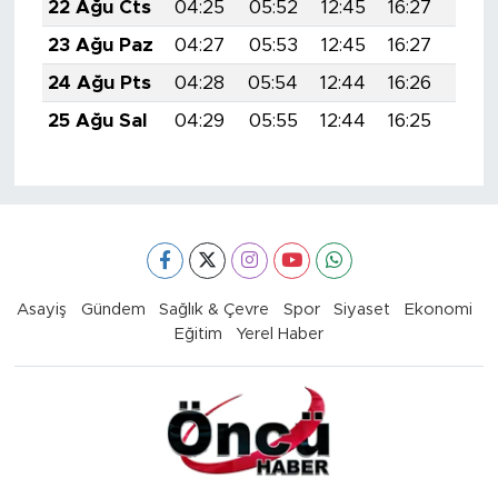
22 Ağu Cts
04:25
05:52
12:45
16:27
19:2
23 Ağu Paz
04:27
05:53
12:45
16:27
19:2
24 Ağu Pts
04:28
05:54
12:44
16:26
19:2
25 Ağu Sal
04:29
05:55
12:44
16:25
19:2
Asayiş
Gündem
Sağlık & Çevre
Spor
Siyaset
Ekonomi
Eğitim
Yerel Haber