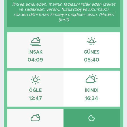
İlmi ile amel eden, malının fazlasını infâk eden (zekât
ve sadakasını veren), fuzûlî (boş ve lüzumsuz)
sözden dilini tutan kimseye müjdeler olsun. (Hadis-i
Şerif)
İMSAK
GÜNEŞ
04:09
05:40
ÖĞLE
İKINDI
12:47
16:34