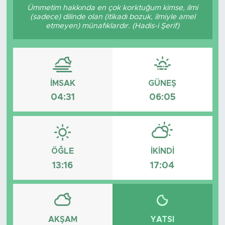
Ümmetim hakkında en çok korktuğum kimse, ilmi
(sadece) dilinde olan (itikadı bozuk, ilmiyle amel
etmeyen) münafıklardır. (Hadis-i Şerif)
İMSAK
GÜNEŞ
04:31
06:05
ÖĞLE
İKINDI
13:16
17:04
AKŞAM
YATSI