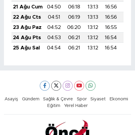
21 Ağu Cum
04:50
06:18
13:13
16:56
19:5
22 Ağu Cts
04:51
06:19
13:13
16:56
19:5
23 Ağu Paz
04:52
06:20
13:12
16:55
19:5
24 Ağu Pts
04:53
06:21
13:12
16:54
19:5
25 Ağu Sal
04:54
06:21
13:12
16:54
19:5
Asayiş
Gündem
Sağlık & Çevre
Spor
Siyaset
Ekonomi
Eğitim
Yerel Haber