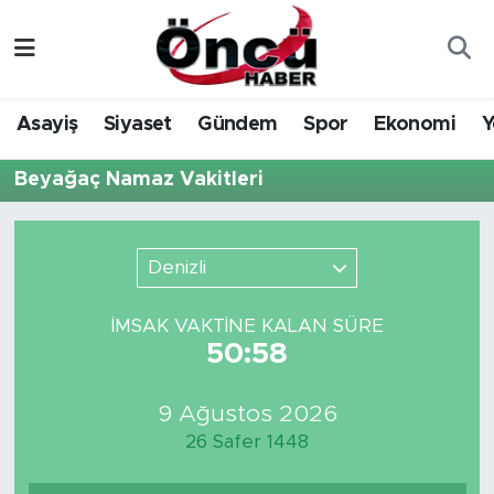
Asayiş
Düzce Nöbetçi Eczaneler
Asayiş
Siyaset
Gündem
Spor
Ekonomi
Y
Gündem
Düzce Hava Durumu
Beyağaç Namaz Vakitleri
Sağlık & Çevre
Düzce Namaz Vakitleri
Spor
Düzce Trafik Yoğunluk Haritası
Denizli
Siyaset
Süper Lig Puan Durumu ve Fikstür
İMSAK VAKTİNE KALAN SÜRE
50:58
Yerel Haber
Tüm Manşetler
9 Ağustos 2026
Öncü Radyo Dinle
Son Dakika Haberleri
26 Safer 1448
Öncü TV İzle
Haber Arşivi