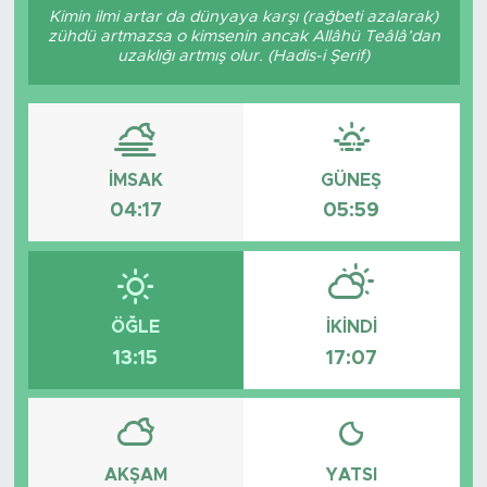
Kimin ilmi artar da dünyaya karşı (rağbeti azalarak)
zühdü artmazsa o kimsenin ancak Allâhü Teâlâ’dan
uzaklığı artmış olur. (Hadis-i Şerif)
İMSAK
GÜNEŞ
04:17
05:59
ÖĞLE
İKINDI
13:15
17:07
AKŞAM
YATSI