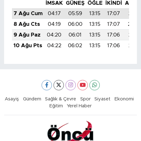
İMSAK
GÜNEŞ
ÖĞLE
İKINDI
AKŞA
7 Ağu Cum
04:17
05:59
13:15
17:07
20:2
8 Ağu Cts
04:19
06:00
13:15
17:07
20:2
9 Ağu Paz
04:20
06:01
13:15
17:06
20:1
10 Ağu Pts
04:22
06:02
13:15
17:06
20:1
Asayiş
Gündem
Sağlık & Çevre
Spor
Siyaset
Ekonomi
Eğitim
Yerel Haber