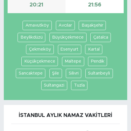
20:21
21:56
Arnavutköy
Avcılar
Başakşehir
Beylikdüzü
Büyükçekmece
Çatalca
Çekmeköy
Esenyurt
Kartal
Küçükçekmece
Maltepe
Pendik
Sancaktepe
Şile
Silivri
Sultanbeyli
Sultangazi
Tuzla
İSTANBUL AYLIK NAMAZ VAKITLERI