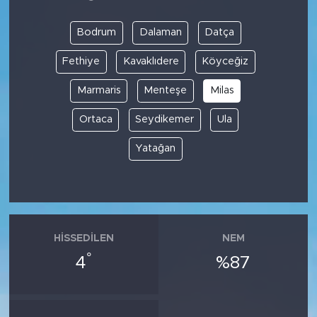
Bodrum
Dalaman
Datça
Fethiye
Kavaklıdere
Köyceğiz
Marmaris
Menteşe
Milas
Ortaca
Seydikemer
Ula
Yatağan
HISSEDILEN
NEM
°
4
%87