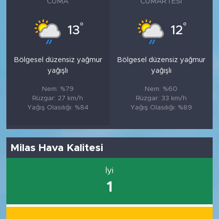
CUMA
CUMARTESI
°
°
13
12
Bölgesel düzensiz yağmur
Bölgesel düzensiz yağmur
yağışlı
yağışlı
Nem: %79
Nem: %60
Rüzgar: 27 km/h
Rüzgar: 33 km/h
Yağış Olasılığı: %84
Yağış Olasılığı: %89
Milas Hava Kalitesi
İyi
1