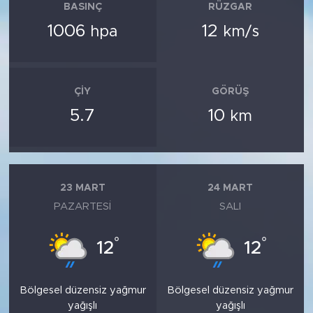
BASINÇ
RÜZGAR
1006
12
hpa
km/s
ÇIY
GÖRÜŞ
5.7
10
km
23 MART
24 MART
PAZARTESI
SALI
°
°
12
12
Bölgesel düzensiz yağmur
Bölgesel düzensiz yağmur
yağışlı
yağışlı