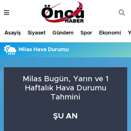
Asayiş
Düzce Nöbetçi Eczaneler
Asayiş
Siyaset
Gündem
Spor
Ekonomi
Y
Gündem
Düzce Hava Durumu
Milas Hava Durumu
Sağlık & Çevre
Düzce Namaz Vakitleri
Spor
Düzce Trafik Yoğunluk Haritası
Milas Bugün, Yarın ve 1
Siyaset
Süper Lig Puan Durumu ve Fikstür
Haftalık Hava Durumu
Tahmini
Yerel Haber
Tüm Manşetler
Öncü Radyo Dinle
Son Dakika Haberleri
ŞU AN
Öncü TV İzle
Haber Arşivi