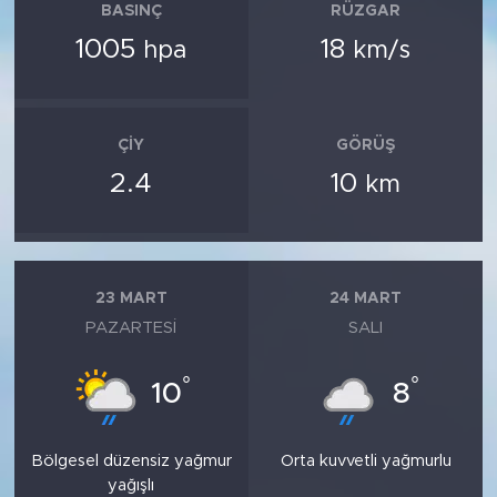
BASINÇ
RÜZGAR
1005
18
hpa
km/s
ÇIY
GÖRÜŞ
2.4
10
km
23 MART
24 MART
PAZARTESI
SALI
°
°
10
8
Bölgesel düzensiz yağmur
Orta kuvvetli yağmurlu
yağışlı