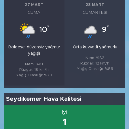
27 MART
28 MART
CUMA
CUMARTESI
°
°
10
9
Bölgesel düzensiz yağmur
Orta kuvvetli yağmurlu
yağışlı
Nem: %82
Rüzgar: 12 km/h
Nem: %81
Yağış Olasılığı: %86
Rüzgar: 18 km/h
Yağış Olasılığı: %73
Seydikemer Hava Kalitesi
İyi
1