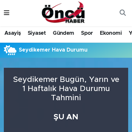
Asayiş
Düzce Nöbetçi Eczaneler
Asayiş
Siyaset
Gündem
Spor
Ekonomi
Y
Gündem
Düzce Hava Durumu
Seydikemer Hava Durumu
Sağlık & Çevre
Düzce Namaz Vakitleri
Spor
Düzce Trafik Yoğunluk Haritası
Seydikemer Bugün, Yarın ve
Siyaset
Süper Lig Puan Durumu ve Fikstür
1 Haftalık Hava Durumu
Tahmini
Yerel Haber
Tüm Manşetler
Öncü Radyo Dinle
Son Dakika Haberleri
ŞU AN
Öncü TV İzle
Haber Arşivi