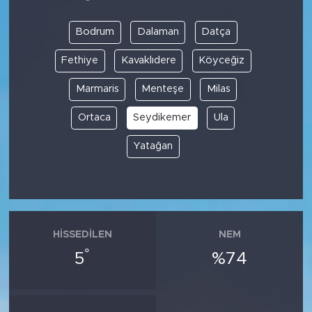
Bodrum
Dalaman
Datça
Fethiye
Kavaklıdere
Köyceğiz
Marmaris
Menteşe
Milas
Ortaca
Seydikemer
Ula
Yatağan
HISSEDILEN
NEM
°
5
%74