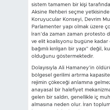
sistem tamamen bir kişi tarafından
Aksine Rehberi seçme yetkisinde
Koruyucular Konseyi, Devrim Muh
Parlamenter yapı olmak üzere çok
İran’da zaman zaman protesto dal
ve elit koalisyonu bugüne kadar 
bağımlı kırılgan bir yapı” değil, 
olduğunu göstermektedir.
Dolayısıyla Ali Hamaney’in öldürü
bölgesel gerilimi artırma kapasit
rejimin çökeceği anlamına gelmez. 
anayasal bir halefiyet mekanizma
gelen bir saldırı, genellikle iç m
almasına neden olur. İran toplum