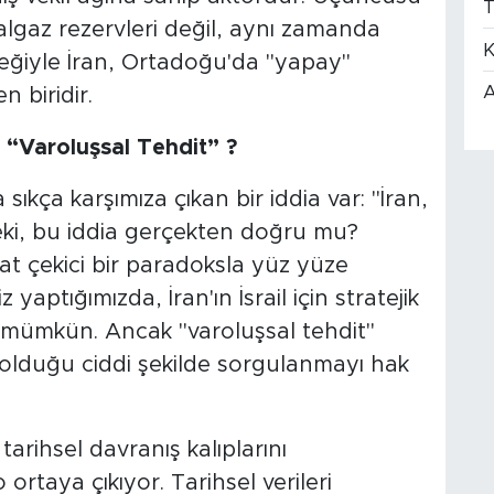
T
lgaz rezervleri değil, aynı zamanda
K
eneğiyle İran, Ortadoğu'da "yapay"
A
 biridir.
çin “Varoluşsal Tehdit” ?
da sıkça karşımıza çıkan bir iddia var: "İran,
" Peki, bu iddia gerçekten doğru mu?
at çekici bir paradoksla yüz yüze
 yaptığımızda, İran'ın İsrail için stratejik
ek mümkün. Ancak "varoluşsal tehdit"
 olduğu ciddi şekilde sorgulanmayı hak
 tarihsel davranış kalıplarını
o ortaya çıkıyor. Tarihsel verileri