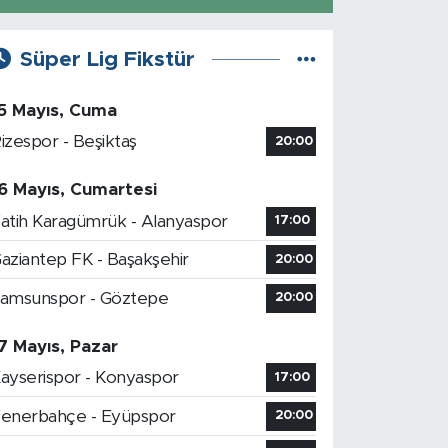
Süper Lig Fikstür
5 Mayıs, Cuma
izespor - Beşiktaş
20:00
6 Mayıs, Cumartesi
atih Karagümrük - Alanyaspor
17:00
aziantep FK - Başakşehir
20:00
amsunspor - Göztepe
20:00
7 Mayıs, Pazar
ayserispor - Konyaspor
17:00
enerbahçe - Eyüpspor
20:00