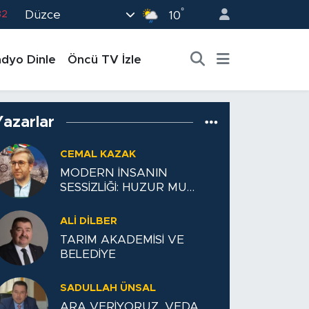
°
Düzce
10
02
19
dyo Dinle
Öncü TV İzle
18
19
0
Yazarlar
CEMAL KAZAK
MODERN İNSANIN
SESSİZLİĞİ: HUZUR MU
TESLİMİYET Mİ?
ALİ DİLBER
TARIM AKADEMİSİ VE
BELEDİYE
SADULLAH ÜNSAL
ARA VERİYORUZ, VEDA