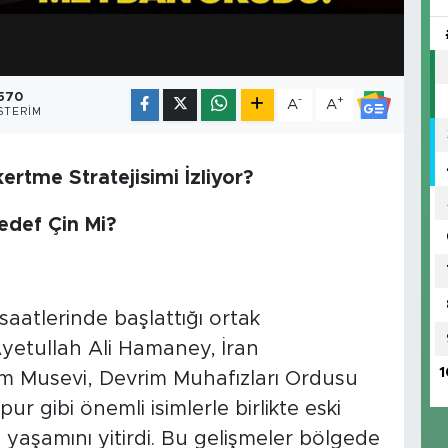
570
-
+
A
A
STERIM
ertme Stratejisimi İzliyor?
Hedef Çin Mi?
saatlerinde başlattığı ortak
Ayetullah Ali Hamaney, İran
1
 Musevi, Devrim Muhafızları Ordusu
ibi önemli isimlerle birlikte eski
şamını yitirdi. Bu gelişmeler bölgede