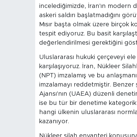
incelediğimizde, İran'ın moder
askeri saldırı başlatmadığını görüy
Mısır başta olmak üzere birçok ko
tespit ediyoruz. Bu basit karşılaş
değerlendirilmesi gerektiğini göst
Uluslararası hukuki çerçeveyi ele
karşılaşıyoruz. İran, Nükleer Sil
(NPT) imzalamış ve bu anlaşmanın 
imzalamayı reddetmiştir. Benzer ş
Ajansı'nın (UAEA) düzenli denetiml
ise bu tür bir denetime kategorik
hangi ülkenin uluslararası nor
kazanıyor.
Nükleer silah envanteri konusuna 