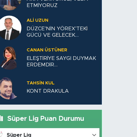
ETMİYORUZ
ALI UZUN
DÜZCE’NİN YÖREX’TEKİ
GÜCÜ VE GELECEK
VİZYONU
CANAN ÜSTÜNER
ELEŞTİRİYE SAYGI DUYMAK
ERDEMDİR…
TAHSIN KUL
KONT DRAKULA
Süper Lig Puan Durumu
Süper Lig