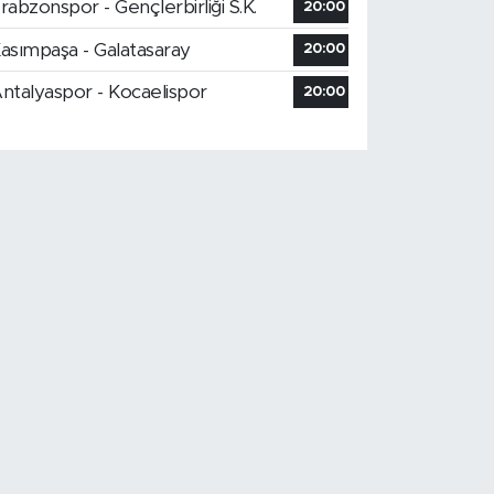
rabzonspor - Gençlerbirliği S.K.
20:00
asımpaşa - Galatasaray
20:00
ntalyaspor - Kocaelispor
20:00