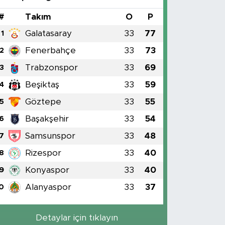
#
Takım
O
P
Galatasaray
33
77
1
Fenerbahçe
33
73
2
Trabzonspor
33
69
3
Beşiktaş
33
59
4
Göztepe
33
55
5
Başakşehir
33
54
6
Samsunspor
33
48
7
Rizespor
33
40
8
Konyaspor
33
40
9
Alanyaspor
33
37
0
Detaylar için tıklayın