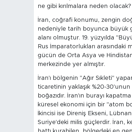
ne gibi kırılmalara neden olacak?
İran, coğrafi konumu, zengin doğ
nedeniyle tarih boyunca büyük g
alanı olmuştur. 19. yüzyılda "Büyü
Rus İmparatorlukları arasındaki 
gücün de Orta Asya ve Hindistan'
merkezinde yer almıştır.
İran'ı bölgenin "Ağır Sıkleti" ya
ticaretinin yaklaşık %20-30'unun 
boğazıdır. İran'ın burayı kapatma 
küresel ekonomi için bir "atom b
İkincisi ise Direniş Ekseni, Lübna
Suriye'deki milis güçlerdir. İran,
hattı kurabilen, bölgedeki en ge