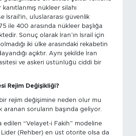
r kanıtlanmış nükleer silahı
 İsrail'in, uluslararası güvenlik
75 ile 400 arasında nükleer başlığa
dir. Sonuç olarak İran’ın İsrail için
olmadığı iki ülke arasındaki rekabetin
dayandığı açıktır. Aynı şekilde İran
asitesi ve askeri üstünlüğü ciddi bir
i Rejim Değişikliği?
bir rejim değişimine neden olur mu
 aranan soruların başında geliyor.
şa edilen “Velayet-i Fakih” modeline
ider (Rehber) en üst otorite olsa da