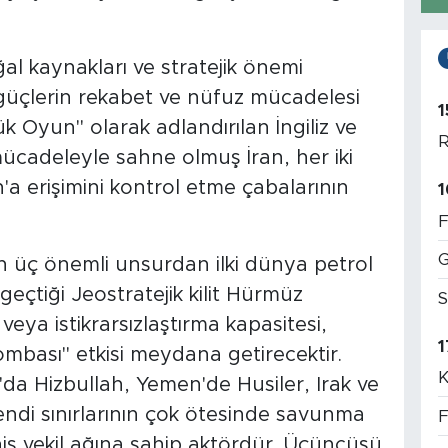
al kaynakları ve stratejik önemi
üçlerin rekabet ve nüfuz mücadelesi
1
k Oyun" olarak adlandırılan İngiliz ve
R
mücadeleyle sahne olmuş İran, her iki
a erişimini kontrol etme çabalarının
1
F
G
pan üç önemli unsurdan ilki dünya petrol
geçtiği Jeostratejik kilit Hürmüz
S
veya istikrarsızlaştırma kapasitesi,
1
ombası" etkisi meydana getirecektir.
K
n'da Hizbullah, Yemen'de Husiler, Irak ve
 kendi sınırlarının çok ötesinde savunma
F
niş vekil ağına sahip aktördür. Üçüncüsü