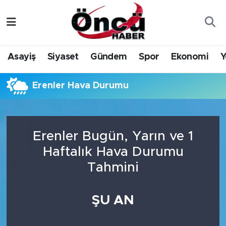
Asayiş
Düzce Nöbetçi Eczaneler
Asayiş
Siyaset
Gündem
Spor
Ekonomi
Y
Gündem
Düzce Hava Durumu
Erenler Hava Durumu
Sağlık & Çevre
Düzce Namaz Vakitleri
Spor
Düzce Trafik Yoğunluk Haritası
Erenler Bugün, Yarın ve 1
Siyaset
Süper Lig Puan Durumu ve Fikstür
Haftalık Hava Durumu
Tahmini
Yerel Haber
Tüm Manşetler
Öncü Radyo Dinle
Son Dakika Haberleri
ŞU AN
Öncü TV İzle
Haber Arşivi