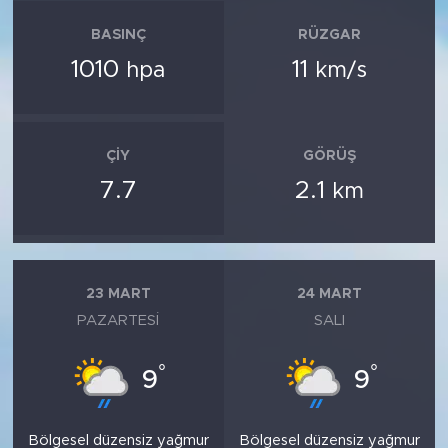
BASINÇ
RÜZGAR
1010
11
hpa
km/s
ÇIY
GÖRÜŞ
7.7
2.1
km
23 MART
24 MART
PAZARTESI
SALI
°
°
9
9
Bölgesel düzensiz yağmur
Bölgesel düzensiz yağmur