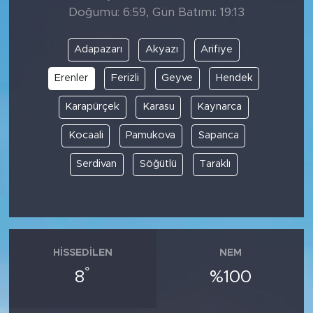
Doğumu: 6:59, Gün Batımı: 19:13
Adapazarı
Akyazı
Arifiye
Erenler
Ferizli
Geyve
Hendek
Karapürçek
Karasu
Kaynarca
Kocaali
Pamukova
Sapanca
Serdivan
Söğütlü
Taraklı
HISSEDILEN
NEM
°
8
%100